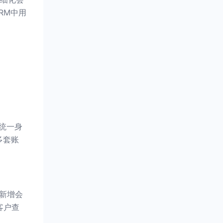
RM中用
为统一身
多套账
、新增会
客户查