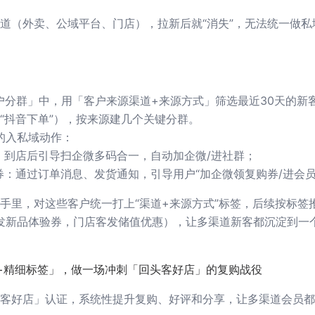
道（外卖、公域平台、门店），拉新后就“消失”，无法统一做私
客户分群」中，用「客户来源渠道+来源方式」筛选最近30天的新
号”“抖音下单”），按来源建几个关键分群。
的入私域动作：
：到店后引导扫企微多码合一，自动加企微/进社群；
券：通过订单消息、发货通知，引导用户“加企微领复购券/进会员
信助手里，对这些客户统一打上“渠道+来源方式”标签，后续按标签
发新品体验券，门店客发储值优惠），让多渠道新客都沉淀到一
+精细标签」，做一场冲刺「回头客好店」的复购战役
客好店」认证，系统性提升复购、好评和分享，让多渠道会员都