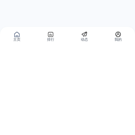
主页
排行
动态
我的
公域获客
私域复购
有赞碰碰贴
微信私域运营系统
爱逛爱打卡
智能客户运营系统
优质内容加热
营销自动化系统
有赞广告投放
智能导购系统
小红书解决方案
品牌旗舰解决方案