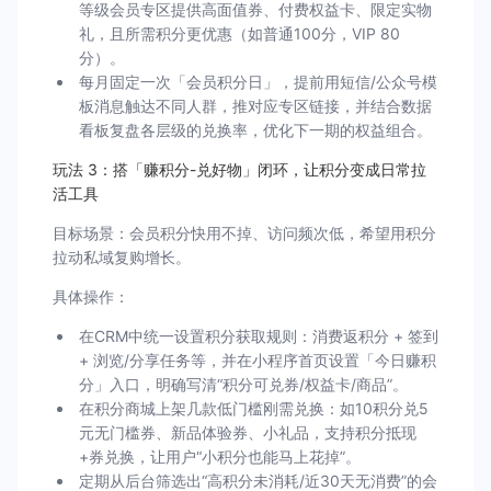
等级会员专区提供高面值券、付费权益卡、限定实物
礼，且所需积分更优惠（如普通100分，VIP 80
分）。
每月固定一次「会员积分日」，提前用短信/公众号模
板消息触达不同人群，推对应专区链接，并结合数据
看板复盘各层级的兑换率，优化下一期的权益组合。
玩法 3：搭「赚积分-兑好物」闭环，让积分变成日常拉
活工具
目标场景：会员积分快用不掉、访问频次低，希望用积分
拉动私域复购增长。
具体操作：
在CRM中统一设置积分获取规则：消费返积分 + 签到
+ 浏览/分享任务等，并在小程序首页设置「今日赚积
分」入口，明确写清“积分可兑券/权益卡/商品”。
在积分商城上架几款低门槛刚需兑换：如10积分兑5
元无门槛券、新品体验券、小礼品，支持积分抵现
+券兑换，让用户“小积分也能马上花掉”。
定期从后台筛选出“高积分未消耗/近30天无消费”的会