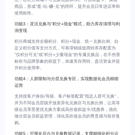
商品，形成“逛-玩-赚-兑”的闭环，提升会员日常进店率和
使用粘性。
功能3：灵活兑换与“积分+现金”模式，助力库存清理与利
润变现
积分商城支持全额积分、积分+现金、统一兑换比例、自
定义积分值等支付方式，可将滞销或低周转库存配置为
“仅积分可兑”或“积分+少量现金”的专属兑换品，在不伤害
标价与品牌形象的前提下，加速库存周转、盘活资金并提
升积分使用率。
功能4：人群限制与分层兑换专区，实现数据化会员精细
运营
支持按客户身份/等级、客户标签配置“指定人群可兑换”，
并为不同会员层级开放差异化兑换区与兑换比例，让高等
级会员享受更优兑换方案或高价值权益卡/优惠券，借此
做分层会员权益管理，强化高价值会员的尊贵感与留存复
购。
功能5：可视化后台与兑换数据记录，支撑精细化积分运