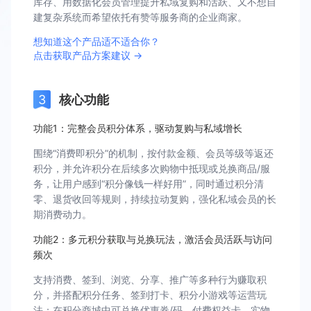
库存、用数据化会员管理提升私域复购和活跃、又不想自
建复杂系统而希望依托有赞等服务商的企业商家。
想知道这个产品适不适合你？
点击获取产品方案建议 →
核心功能
功能1：完整会员积分体系，驱动复购与私域增长
围绕“消费即积分”的机制，按付款金额、会员等级等返还
积分，并允许积分在后续多次购物中抵现或兑换商品/服
务，让用户感到“积分像钱一样好用”，同时通过积分清
零、退货收回等规则，持续拉动复购，强化私域会员的长
期消费动力。
功能2：多元积分获取与兑换玩法，激活会员活跃与访问
频次
支持消费、签到、浏览、分享、推广等多种行为赚取积
分，并搭配积分任务、签到打卡、积分小游戏等运营玩
法；在积分商城中可兑换优惠券/码、付费权益卡、实物