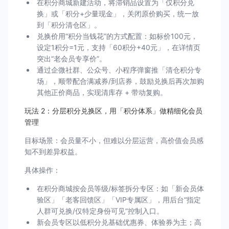
在积分商城新建活动，将滞销品设置为「仅积分兑
换」或「积分+少量现金」，关闭原价购买，统一放
到「积分清仓区」。
兑换价用“积分当钱花”的方式配置：如标价100元，
设定1积分=1元，支持「60积分+40元」，在详情页
突出“老会员专享价”。
通过企微社群、公众号、小程序弹窗推「清仓积分专
场」，顺带配合满减券/到店券，鼓励兑换后再次加购
其他正价商品，实现清库存 + 带动复购。
玩法 2：分层积分兑换区，用「积分体系」做精细化会员
管理
目标场景：会员量不小，但难以分层运营，高价值会员感
知不到差异权益。
具体操作：
在积分商城按会员等级/标签拆分专区：如「新会员体
验区」「老客回馈区」「VIP专属区」，用后台“指定
人群可兑换/仅特定身份可见”控制入口。
新会员专区以低积分兑基础优惠券、体验券为主；高