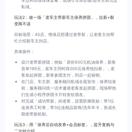
车型和后续维保套餐，现场引导加企微/进车主群沉淀
私域。
玩法2：做一场「老车主带新车主保养拼团」，拉新+裂
变两不误
目标场景：4S店、维保店想通过老带新，让老客主动帮
忙介绍新车主到店。
具体操作：
设计老带新拼团：例如「原价600元机油保养，新客
首单199元，老车主同时得200元保养抵扣券」，老
客发起拼团，新客参团支付，到店一起核销。
在门店、车主群、服务顾问私域全面宣传：保养结束
前，服务顾问统一话术邀请老客发起拼团，现场帮他
们生成小程序拼团卡片转发给朋友。
对完成「成功带新」的老客，设置阶梯奖励：带1位
送保养工时券，带3位送精品装饰/洗车年卡，形成长
期老带新机制。
玩法3：用「保养后自动发券+会员标签」，提升复购与
二次转介绍