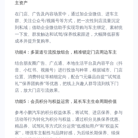
主资产
在门店、广告及内容场景中，通过加企业微信、进车主
群、关注公众号/视频号等方式，把一次性到店流量沉淀
到私域；借助企业微信助手实现导购与车主绑定、素材统
一下发、群发触达和试驾/保养线索跟进，大幅降低获客
成本并提升复购率。
功能4：多渠道引流投放组合，精准锁定门店周边车主
结合朋友圈广告、广点通、本地生活平台及内容平台（抖
音、小红书、视频号）进行投放与种草，根据城市、门店
位置、消费特征等精细定向，配合“1元爆品自提”“试驾送
礼”“保养团购券”等优惠，把线上兴趣人群导流到线下门
店，放大门店引流效果。
功能5：会员积分与权益运营，延长车主生命周期价值
参考小鹏汽车的积分权益体系，将试驾、进店保养、参与
活动等行为转化为积分与权益，通过积分兑换保养优惠、
精品券、试驾礼等方式区分运营“低感知用户”和“权益买
家”，增强车主黏性与品牌好感，为后续长期保养、续保