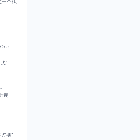
在一个积
ne
式”。
。
分越
过期”