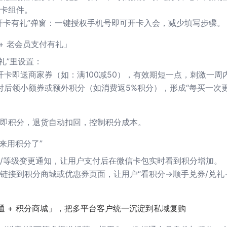
卡组件。
开卡有礼”弹窗：一键授权手机号即可开卡入会，减少填写步骤。
+ 老会员支付有礼」
礼”里设置：
开卡即送商家券（如：满100减50），有效期短一点，刺激一周
付后领小额券或额外积分（如消费返5%积分），形成“每买一次更
即积分，退货自动扣回，控制积分成本。
来用积分了”
/等级变更通知，让用户支付后在微信卡包实时看到积分增加。
链接到积分商城或优惠券页面，让用户“看积分→顺手兑券/兑礼
通 + 积分商城」，把多平台客户统一沉淀到私域复购