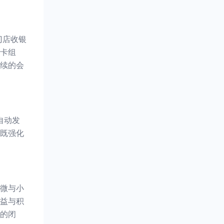
门店收银
卡组
续的会
自动发
既强化
微与小
益与积
的闭