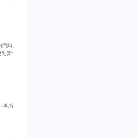
内回购。
划算”
→再消