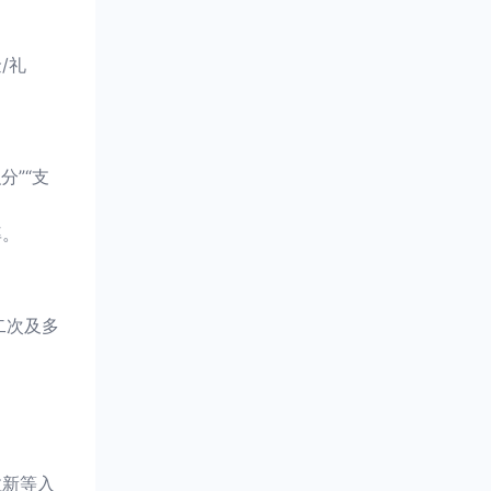
/礼
”“支
率。
二次及多
拉新等入