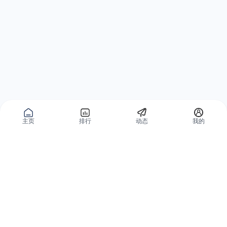
主页
排行
动态
我的
公域获客
私域复购
有赞碰碰贴
微信私域运营系统