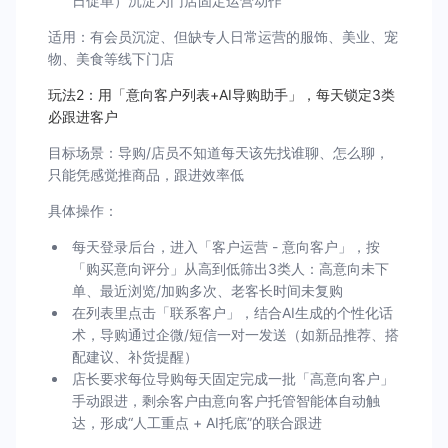
日促单）沉淀为门店固定运营动作
适用：有会员沉淀、但缺专人日常运营的服饰、美业、宠
物、美食等线下门店
玩法2：用「意向客户列表+AI导购助手」，每天锁定3类
必跟进客户
目标场景：导购/店员不知道每天该先找谁聊、怎么聊，
只能凭感觉推商品，跟进效率低
具体操作：
每天登录后台，进入「客户运营 - 意向客户」，按
「购买意向评分」从高到低筛出3类人：高意向未下
单、最近浏览/加购多次、老客长时间未复购
在列表里点击「联系客户」，结合AI生成的个性化话
术，导购通过企微/短信一对一发送（如新品推荐、搭
配建议、补货提醒）
店长要求每位导购每天固定完成一批「高意向客户」
手动跟进，剩余客户由意向客户托管智能体自动触
达，形成“人工重点 + AI托底”的联合跟进