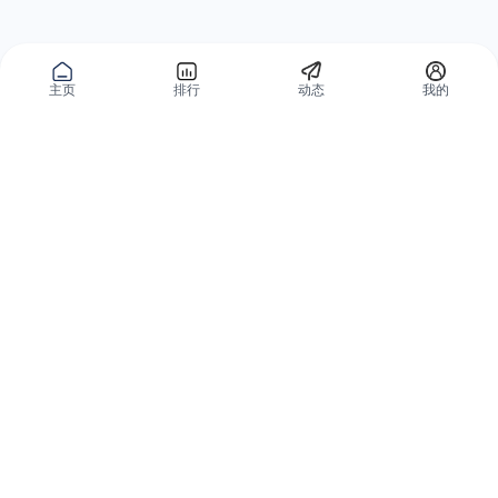
主页
排行
动态
我的
公域获客
私域复购
有赞碰碰贴
微信私域运营系统
爱逛爱打卡
智能客户运营系统
优质内容加热
营销自动化系统
有赞广告投放
智能导购系统
小红书解决方案
品牌旗舰解决方案
微信小店解决方案
小程序解决方案
全网外卖解决方案
会员分销解决方案