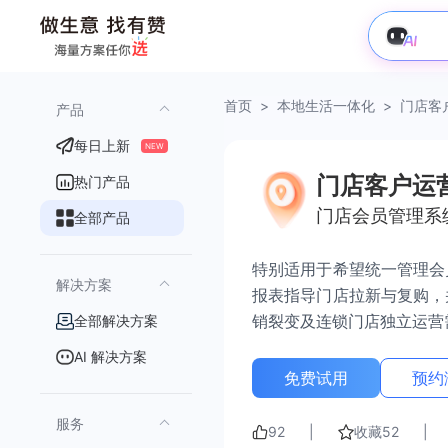
首页
>
本地生活一体化
>
门店客
产品
每日上新
NEW
门店客户运
热门产品
门店会员管理系
全部产品
特别适用于希望统一管理会
解决方案
报表指导门店拉新与复购，
销裂变及连锁门店独立运营
全部解决方案
AI 解决方案
免费试用
预约
服务
92
|
收藏
52
|