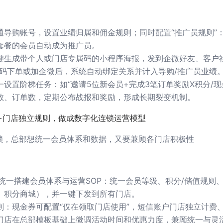
通导购账号，设置业绩归属和佣金规则；同时配置“推广员规则”
套餐的会员自动成为推广员。
键生成带个人或门店专属码的小程序海报，发到企微好友、客户
扫码下单或加企微后，系统自动绑定关系并计入导购/推广员业绩
设置阶梯任务：如“邀请5位新会员+完成3笔订单奖励X积分/现
数、订单数，定期公布战报和奖励，形成长期裂变机制。
+门店独立规则，做成数字化连锁运营模型
锁，总部想统一会员体系和数据，又要兼顾各门店积极性
M里统一搭建会员体系与运营SOP：统一会员等级、积分/储值规则
、积分商城），并一键下发到所有门店。
则：现金券可配置“仅在领取门店使用”，短信账户门店独立计费
门店在总部模板基础上微调活动时间和优惠力度，兼顾统一与灵