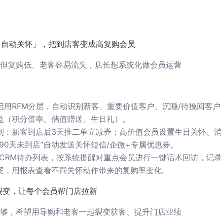
+自动关怀」，把到店客变成高复购会员
但复购低、老客容易流失，店长想系统化做会员运营
启用RFM分层，自动识别新客、重要价值客户、沉睡/待挽回客
益（积分倍率、储值赠送、生日礼）。
则：新客到店后3天推二单立减券；高价值会员设置生日关怀、
90天未到店”自动发送关怀短信/企微+专属优惠券。
/CRM待办列表，按系统提醒对重点会员进行一键话术回访，记
案，用报表查看不同关怀动作带来的复购率变化。
裂变，让每个会员帮门店拉新
够，希望用导购和老客一起裂变获客、提升门店业绩