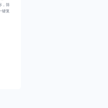
标，筛
一键复