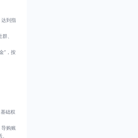
：达到指
社群、
。
金”，按
、基础权
、导购账
活。