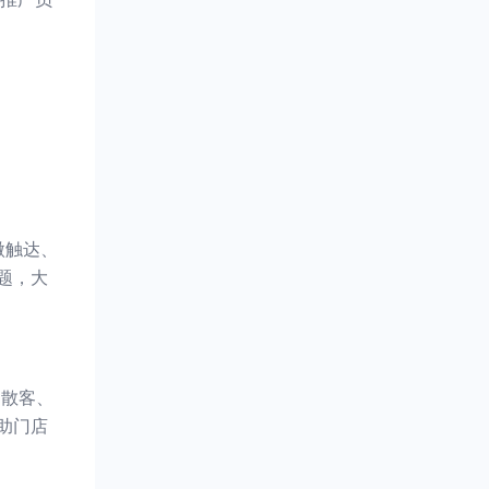
微触达、
题，大
、散客、
助门店