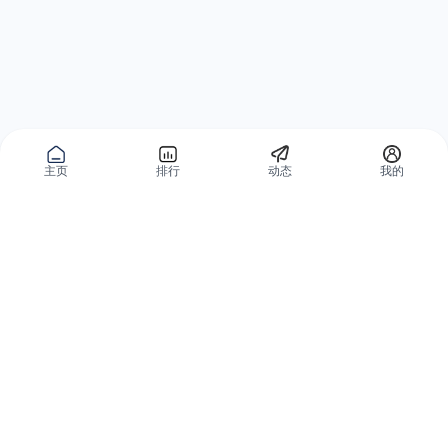
主页
排行
动态
我的
公域获客
私域复购
有赞碰碰贴
微信私域运营系统
爱逛爱打卡
智能客户运营系统
优质内容加热
营销自动化系统
有赞广告投放
智能导购系统