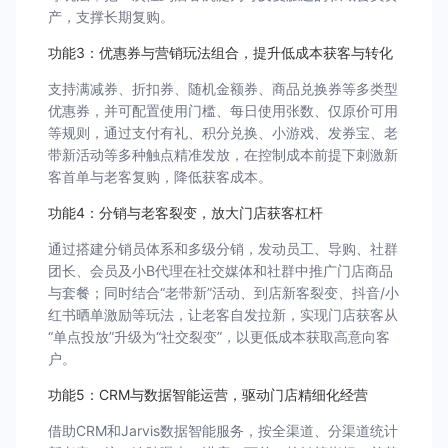
产，支撑长期复购。
功能3：优惠券与营销玩法组合，提升低成本获客与转化
支持满减券、折扣券、随机金额券、商品兑换券等多类型
优惠券，并可配置使用门槛、每日使用张数、仅原价可用
等规则，通过支付有礼、积分兑换、小游戏、发券宝、老
带新活动等多种触点精准发放，在控制成本前提下刺激新
客首单与老客复购，降低获客成本。
功能4：分销与老客裂变，放大门店获客杠杆
通过搭建分销员体系和多级分销，发动员工、导购、社群
团长、会员及小B代理在社交媒体和社群中推广门店商品
与套餐；同时结合“老带新”活动、到店新客裂变、抖音/小
红书晒单激励等玩法，让老客自发拉新，实现门店获客从
“单点投放”升级为“社交裂变”，以更低成本获取高意向客
户。
功能5：CRM与数据智能运营，驱动门店精细化经营
借助CRM和Jarvis数据智能服务，按全渠道、分渠道统计