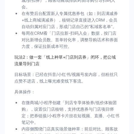
减/折扣券），顾客结账或排队时由导购引导扫码入
会。
在有赞后台配置新人专属优惠券包（如：到店满减券
+线上商城满减券），核销记录直接进入CRM，会员
自动归属对应门店，形成门店自己的“私域客名单”。
每周在CRM看「门店拉新-扫码入会」数据，按门店
对比新增会员数、首单转化率，调整导购话术和券面
力度，保证拉新成本可控。
玩法2：做一套「线上种草+门店到店券」闭环，把公域
流量导到门店
目标场景：已经在抖音/小红书/视频号发内容，但粉丝只
点赞不进店，线上曝光难变线下客流。
具体操作：
在微商城/小程序创建「到店专享体验券/低价体验团
购」，设置仅门店核销，支持优惠券与门店项目绑
定；把券链接/小程序卡片挂在短视频、直播、小红书
笔记中。
内容侧围绕门店真实场景做种草：前后对比、顾客故