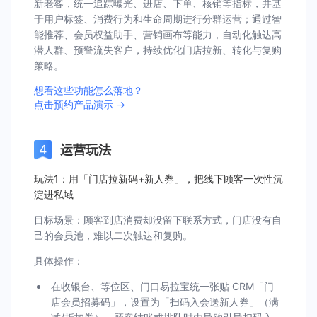
新老客，统一追踪曝光、进店、下单、核销等指标，并基
于用户标签、消费行为和生命周期进行分群运营；通过智
能推荐、会员权益助手、营销画布等能力，自动化触达高
潜人群、预警流失客户，持续优化门店拉新、转化与复购
策略。
想看这些功能怎么落地？
点击预约产品演示 →
运营玩法
玩法1：用「门店拉新码+新人券」，把线下顾客一次性沉
淀进私域
目标场景：顾客到店消费却没留下联系方式，门店没有自
己的会员池，难以二次触达和复购。
具体操作：
在收银台、等位区、门口易拉宝统一张贴 CRM「门
店会员招募码」，设置为「扫码入会送新人券」（满