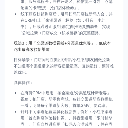
事、服务流程等，并在评论区、私信统一引导「点笔
记里的卡/链接，抢门店体验券」。
线下顾客核销到店后，引导扫码门店拉新码入会，并
在CRM打上「来源渠道」标签（如：抖音、小红
书），后续通过企微/社群定向推送复购套餐，实现
“公域拉新→门店成交→私域留存”的完整链路。
玩法3：用「全渠道数据看板+分渠道优惠券」，低成本
跑出最高效拉新渠道
目标场景：门店同时在美团/抖音/小红书/朋友圈做拉新，
不知道哪个渠道带来的新客质量最高、复购最好，预算难
以优化。
具体操作：
在有赞CRM中启用「按全渠道/分渠道统计新老客」
视角，把门店、新零售商城、各社交渠道新客数据统
一看，明确每个渠道新客数、首单GMV、复购率。
针对不同渠道配置差异化拉新券，例如：小红书渠道
用「首次到店体验折扣券」、抖音渠道用「限时秒杀
券」、门店自然进店用「扫码入会满减券」，并在券