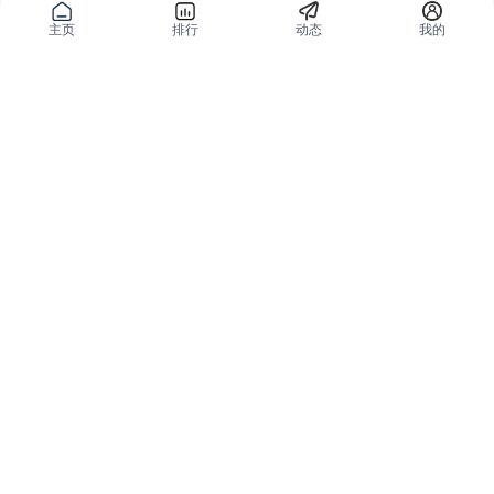
主页
排行
动态
我的
公域获客
私域复购
有赞碰碰贴
微信私域运营系统
爱逛爱打卡
智能客户运营系统
优质内容加热
营销自动化系统
有赞广告投放
智能导购系统
小红书解决方案
品牌旗舰解决方案
微信小店解决方案
小程序解决方案
全网外卖解决方案
会员分销解决方案
分销平台和群团购
私域直播解决方案