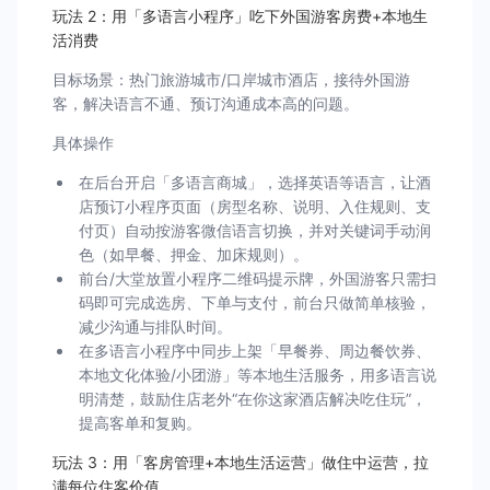
玩法 2：用「多语言小程序」吃下外国游客房费+本地生
活消费
目标场景：热门旅游城市/口岸城市酒店，接待外国游
客，解决语言不通、预订沟通成本高的问题。
具体操作
在后台开启「多语言商城」，选择英语等语言，让酒
店预订小程序页面（房型名称、说明、入住规则、支
付页）自动按游客微信语言切换，并对关键词手动润
色（如早餐、押金、加床规则）。
前台/大堂放置小程序二维码提示牌，外国游客只需扫
码即可完成选房、下单与支付，前台只做简单核验，
减少沟通与排队时间。
在多语言小程序中同步上架「早餐券、周边餐饮券、
本地文化体验/小团游」等本地生活服务，用多语言说
明清楚，鼓励住店老外“在你这家酒店解决吃住玩”，
提高客单和复购。
玩法 3：用「客房管理+本地生活运营」做住中运营，拉
满每位住客价值