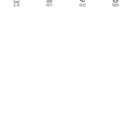
主页
排行
动态
我的
公域获客
私域复购
有赞碰碰贴
微信私域运营系统
爱逛爱打卡
智能客户运营系统
优质内容加热
营销自动化系统
有赞广告投放
智能导购系统
小红书解决方案
品牌旗舰解决方案
微信小店解决方案
小程序解决方案
全网外卖解决方案
会员分销解决方案
分销平台和群团购
私域直播解决方案
全渠道销售
智能升级