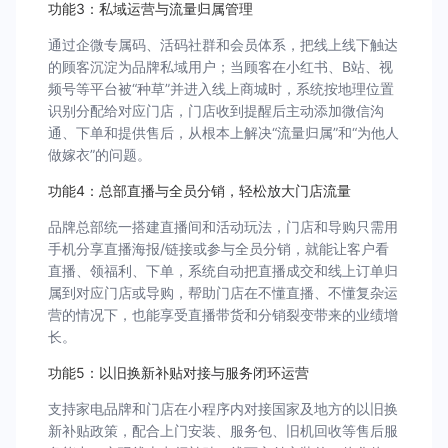
功能3：私域运营与流量归属管理
通过企微专属码、活码社群和会员体系，把线上线下触达
的顾客沉淀为品牌私域用户；当顾客在小红书、B站、视
频号等平台被“种草”并进入线上商城时，系统按地理位置
识别分配给对应门店，门店收到提醒后主动添加微信沟
通、下单和提供售后，从根本上解决“流量归属”和“为他人
做嫁衣”的问题。
功能4：总部直播与全员分销，轻松放大门店流量
品牌总部统一搭建直播间和活动玩法，门店和导购只需用
手机分享直播海报/链接或参与全员分销，就能让客户看
直播、领福利、下单，系统自动把直播成交和线上订单归
属到对应门店或导购，帮助门店在不懂直播、不懂复杂运
营的情况下，也能享受直播带货和分销裂变带来的业绩增
长。
功能5：以旧换新补贴对接与服务闭环运营
支持家电品牌和门店在小程序内对接国家及地方的以旧换
新补贴政策，配合上门安装、服务包、旧机回收等售后服