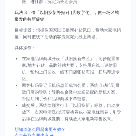
微、进社群，沉淀为长期会员。
玩法 3：借「以旧换新补贴+门店数字化」，做一场区域
爆发的拉新促销
目标场景：想抓住国家以旧换新补贴风口，带动大家电销
量，同时把线下活动的客流沉淀到线上商城。
具体操作：
在家电品牌商城开设「以旧换新专区」，同步配置国
家/地方补贴、品牌补贴方案，支持用户线上评估旧
机、预约上门回收；线下门店张贴海报、扫码即进专
区。
顾客扫码登记旧机信息即成为会员，系统自动给到最
近门店的导购；导购在企微中发送适配的新机方案、
补贴后到手价和品牌商城下单链接。
成交后，系统给顾客打上「以旧换新」标签，自动发
放下一次家电清洗/滤芯更换券或小家电优惠券，引导
后续在品牌商城复购，持续放大家电新零售效果。
想知道怎么用起来更有效？
点击获取专属建议 →