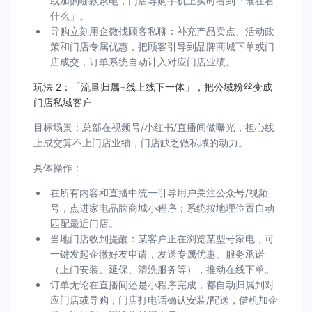
或加购哪款家电，门店导购手机上实时看到「谁在看
什么」。
导购立刻用企微找顾客私聊：补充产品卖点、活动政
策和门店专属优惠，把顾客引导到品牌商城下单或门
店成交，订单系统自动计入对应门店业绩。
玩法 2：「流量归属+线上线下一体」，把公域粉丝变成
门店私域客户
目标场景：总部在视频号/小红书/直播间做曝光，担心线
上成交算不上门店业绩，门店缺乏做私域的动力。
具体操作：
在所有内容和直播中统一引导用户关注公众号/视频
号，点进家电品牌商城小程序；系统按地理位置自动
匹配最近门店。
当地门店收到提醒：某客户正在浏览某型号家电，可
一键发起企微好友申请，发送专属优惠、服务承诺
（上门安装、延保、清洗服务等），推动在线下单。
订单无论在直播间还是小程序完成，都自动归属到对
应门店或导购；门店打电话确认安装/配送，借机加企