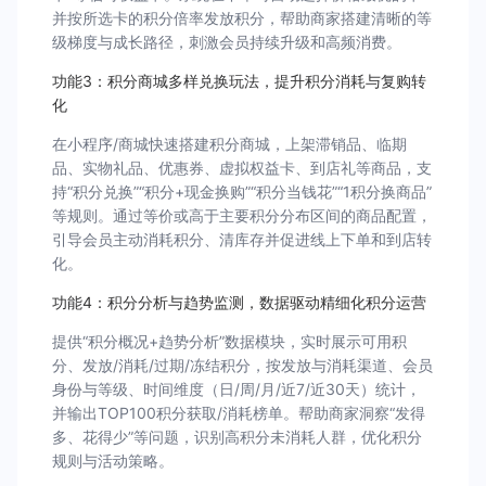
并按所选卡的积分倍率发放积分，帮助商家搭建清晰的等
级梯度与成长路径，刺激会员持续升级和高频消费。
功能3：积分商城多样兑换玩法，提升积分消耗与复购转
化
在小程序/商城快速搭建积分商城，上架滞销品、临期
品、实物礼品、优惠券、虚拟权益卡、到店礼等商品，支
持“积分兑换”“积分+现金换购”“积分当钱花”“1积分换商品”
等规则。通过等价或高于主要积分分布区间的商品配置，
引导会员主动消耗积分、清库存并促进线上下单和到店转
化。
功能4：积分分析与趋势监测，数据驱动精细化积分运营
提供“积分概况+趋势分析”数据模块，实时展示可用积
分、发放/消耗/过期/冻结积分，按发放与消耗渠道、会员
身份与等级、时间维度（日/周/月/近7/近30天）统计，
并输出TOP100积分获取/消耗榜单。帮助商家洞察“发得
多、花得少”等问题，识别高积分未消耗人群，优化积分
规则与活动策略。