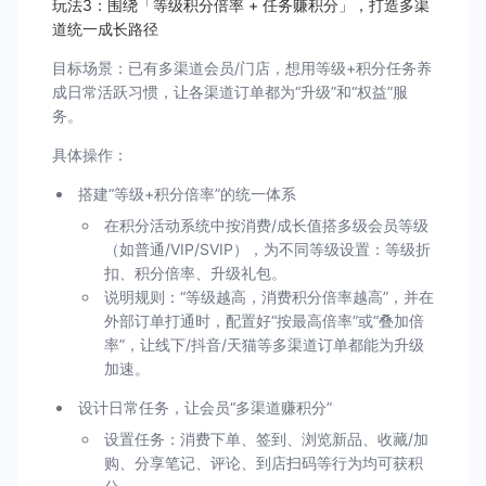
玩法3：围绕「等级积分倍率 + 任务赚积分」，打造多渠
道统一成长路径
目标场景：已有多渠道会员/门店，想用等级+积分任务养
成日常活跃习惯，让各渠道订单都为“升级”和“权益”服
务。
具体操作：
搭建“等级+积分倍率”的统一体系
在积分活动系统中按消费/成长值搭多级会员等级
（如普通/VIP/SVIP），为不同等级设置：等级折
扣、积分倍率、升级礼包。
说明规则：“等级越高，消费积分倍率越高”，并在
外部订单打通时，配置好“按最高倍率”或“叠加倍
率”，让线下/抖音/天猫等多渠道订单都能为升级
加速。
设计日常任务，让会员“多渠道赚积分”
设置任务：消费下单、签到、浏览新品、收藏/加
购、分享笔记、评论、到店扫码等行为均可获积