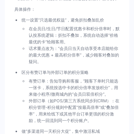
具体操作：
统一设置“只选最优权益”，避免折扣叠加乱价
在会员日/生日/节日配置优惠卡和积分倍率时，默
认按系统逻辑：折扣不叠加，系统自动选择“价格
最优的卡”给顾客用。
话术重点改为：“会员日当天自动享受本店能给你
的最大优惠 + 最高积分倍率”，减少顾客对叠加的
疑问。
区分有赞订单与外部订单的积分策略
有赞订单：告知导购和客服，“顾客下单时只能选
一张卡，系统按选中卡的积分倍率发放积分”，用
来做小程序/微商城内的“会员日双倍积分”。
外部订单（如POS/第三方系统同步到CRM）：在
积分管理-积分规则中配置“按最高倍率”或“叠加倍
率”，用来给线下或其他平台订单更强的积分激
励，统一回流到同一个积分账户。
做“多渠道同一天积分大促”，集中激活私域