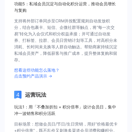
功能5：私域会员沉淀与自动化积分运营，推动会员增长
与复购
支持将外部订单同步至CRM并按配置规则自动发放积
分，结合包裹卡、短信、企微社群等触点，将“每一次交
易”转化为入会仪式和积分权益承接；并可通过自动发
券、打标签、拉群、会员日营销计划等工具，对高积分未
消耗、长时间未兑换等人群自动触达。帮助商家持续沉淀
私域会员资产，降低获客与推广成本，提升整体复购和留
存。
想看这些功能怎么落地？
点击预约产品演示 →
运营玩法
玩法1：用「不叠加折扣 + 积分倍率」设计会员日，集中
冲一波销售和积分活跃
目标场景：想做会员日/节日/生日营销，用好“价格最优卡
+积分倍率”，既不乱价又刺激多渠道会员消费和赚积分。