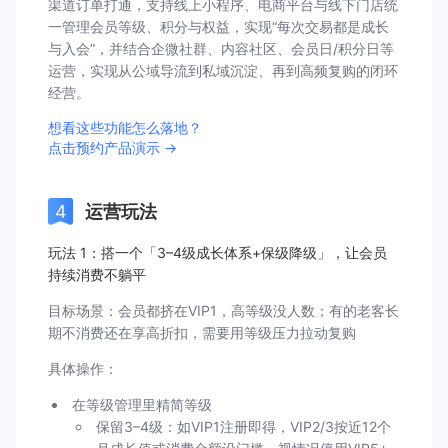
渠道订单打通，支持线上小程序、电商平台与线下门店统
一管理会员等级、积分与权益，实现“每次交易都是成长
与入会”，并结合企微社群、内容社区、会员日/积分日等
运营，实现从公域导流到私域沉淀、再到高频复购的闭环
经营。
想看这些功能怎么落地？
点击预约产品演示 →
运营玩法
玩法 1：搭一个「3–4级成长体系+保级降级」，让会员
持续消费不躺平
目标场景：会员都挤在VIP1，高等级没人数；有的老客长
期不消费还在享高折扣，需要用等级压力拉动复购
具体操作：
在等级管理里精简等级
保留3–4级：如VIP1注册即得，VIP2/3按近12个