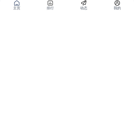
主页
排行
动态
我的
公域获客
私域复购
有赞碰碰贴
微信私域运营系统
爱逛爱打卡
智能客户运营系统
优质内容加热
营销自动化系统
有赞广告投放
智能导购系统
小红书解决方案
品牌旗舰解决方案
微信小店解决方案
小程序解决方案
全网外卖解决方案
会员分销解决方案
分销平台和群团购
私域直播解决方案