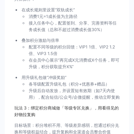
在成长规则里设置“双轨成长”
消费1元=1成长值为主路径
接入任务中心，配置签到、分享、完善资料等任
务成长值（总和不超过消费成长值30%）
叠加积分激励与倍率
配置不同等级的积分回馈：VIP1 1倍、VIP2 1.2
倍、VIP3 1.5倍
在会员中心展示“再完成X元消费或X个任务，即可
升级，积分获取提升X%”
用升级礼包做“冲级奖励”
各等级配置升级礼包（积分+优惠券+赠品）
升级后自动发放，并设置短有效期（如7天内使
用），配合短信/公众号/企微提醒，推动立即复购
玩法 3：绑定积分商城做「等级专区兑换」，用看得见的
好物拉复购
目标场景：积分堆积不用、等级差异感弱，想通过积分兑
换和等级权益结合，提升复购和全渠道会员整合价值