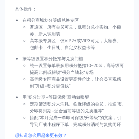
具体操作：
在积分商城划分等级兑换专区
普通区：所有会员可见，低积分兑小实物、小额
券、新人试用装
高等级专属区：仅VIP2+或VIP3可见，大额券、
包邮卡、生日礼、自定义权益卡等
按等级设置积分抵扣与兑换门槛
统一设置每单最多用积分抵扣10–20%，高等级可
提高比例或解锁“积分当钱花”专场
高等级专区商品设置更高性价比，让会员直观感
到“升级=积分更值钱”
用“积分过期+等级保级”联动做唤醒
定期筛选积分未消耗、临近降级的会员，推送“积
分即将到期+适合当前等级的兑换推荐”
搭配“本月完成一单即可保级/升等级”的文案，引
导到店或小程序下单，完成积分消耗与复购闭环
想知道怎么用起来更有效？