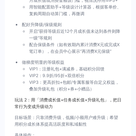
月成长值或消费金额设门槛，视情况停用VIP5+
用智能配置助手+等级设计计算器，根据客单价、
复购周期自动算门槛，再微调
配好升降级/保级规则
开启“获得等级后近12个月成长值未达到条件则降
一级”等规则
配合保级条件（如有效期内累计消费X元或完成X
笔订单），在会员中心展示“再消费X元保级”
做梯度明显的等级权益
VIP1：注册礼包+满减券，基础积分回馈
VIP2：9.9折/95折+双倍积分
VIP3：更高折扣+包邮/专属客服等自定义权益，
叠加升级礼包（积分+券+小赠品）
玩法 2：用「消费成长值+任务成长值+升级礼包」，把日
常行为变成升级动力
目标场景：只靠消费升级，低频/小额用户难升级；希望
用积分成长体系提高活跃度和私域黏性
具体操作：