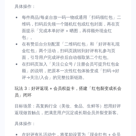
具体操作：
每件商品/每桌台放一码一物或通用「扫码领红包」二
维码，扫码后先领一个随机红包或红包封面，再在页
面提示「完成本单好评 + 晒图，再得额外现金红
包」。
在有赞后台分别配置「二维码红包」和「好评有礼现
金红包」两个活动，扫码页跳转到好评有礼参与页
面，引导用户完成评价后自动领取第二个红包。
在扫码页加入「关注公众号 / 注册会员可提升红包金
额」的说明，把原本一次性红包体验变成「扫码→好
评→关注/入会」的完整拉新链路。
玩法 3：好评返现 + 会员权益卡，搭建「红包裂变成长会
员」闭环
目标场景：高复购行业（美妆、食品、生鲜等）想用好评
返现做首触点，把满意用户沉淀成长期会员并裂变新客。
具体操作：
在好评有礼活动中，将奖励设置为「现金红包 + 会员