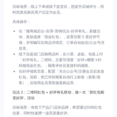
目标场景：线上下单或线下提货后，想提升店铺评分，同
时把真实购买用户沉淀为会员。
具体操作：
在「微商城后台-应用-营销玩法-好评有礼」新建活
动，奖励选择「现金红包」，设置仅限 5 星好评可
领，并明确写在商品详情页、订单自动短信/公众号消
息里。
线下自提或门店购商品时，在小票、桌贴、包装上印
「好评有礼」二维码，文案写清楚「好评+晒图→扫
码领现金红包」，顾客评价后直接扫码领取。
在好评领奖页面，配置「关注公众号/注册会员后发放
红包」流程，把已评价顾客自动打上标签（新客/老
客），后续用会员系统做复购运营。
玩法 2：二维码红包 + 好评有礼联动，做一次「拆红包裂
变好评」活动
目标场景：有线下产品/门店的品牌，希望通过扫码红包
拉新，同时快速攒一波高质量好评。