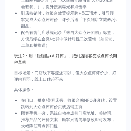
上商圈+品类词（如「XX商圈宝藏川菜·人均50元聚
会套餐」），提升搜索曝光和点击率
到店核销时，收银台放置提示牌+员工话术，引导顾
客完成大众点评评价：评价后送「下次到店立减券/小
甜品」
配合有赞门店系统记录「来自大众点评团购」标签，
方便后续在企微/社群中做针对性二次营销（如回访、
二单套餐推送）
玩法2：用「碰碰贴+AI好评」，把到店顾客变成点评长期
种草机
目标场景：门店线下客流还可以，但大众点评评价少、好
评内容弱，线上口碑起不来
具体操作：
在门口、餐桌/美容床旁、收银台贴NFC碰碰贴，设置
跳转到大众点评评价页或店铺主页
顾客手机一碰，系统自动生成带门店地址、关键词、
推荐产品的评价文案，顾客只需简单修改即可发布，
大幅降低写点评门槛