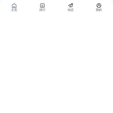
主页
排行
动态
我的
公域获客
私域复购
有赞碰碰贴
微信私域运营系统
爱逛爱打卡
智能客户运营系统
优质内容加热
营销自动化系统
有赞广告投放
智能导购系统
小红书解决方案
品牌旗舰解决方案
微信小店解决方案
小程序解决方案
全网外卖解决方案
会员分销解决方案
分销平台和群团购
私域直播解决方案