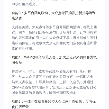
中获得更高曝光。
功能3：多平台团购联动，大众点评团购券拉新并导流到
店消费
支持在美团、大众点评等多平台开展团购活动，将线上团
购、囤券、预约到店等玩法与门店场景打通，让本地搜索
与内容种草来的用户先在大众点评下单，再被顺畅引导到
店核销体验，有效放大大众点评团购对门店实到客流和营
收的拉动作用。
功能4：WiFi/收银等场景入会，加大众点评来的顾客为私
域会员
将连WiFi、排队、收银等必经环节接入有赞门店/小程
序，对从大众点评等平台而来的客流设置「进店即入会」
与新人券权益，引导其加微信、进群、入会员，并通过
CRM+企微标签精细运营，实现从大众点评公域获客到私
域会员沉淀与复购激活，降低长期获客成本。
功能5：一体化数据看板监控大众点评引流效果，反向优
化门店经营