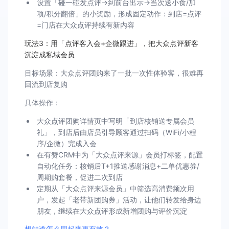
设置「碰一碰发点评→到前台出示→当次送小食/加
项/积分翻倍」的小奖励，形成固定动作：到店=点评
=门店在大众点评持续有新内容
玩法3：用「点评客入会+企微跟进」，把大众点评新客
沉淀成私域会员
目标场景：大众点评团购来了一批一次性体验客，很难再
回流到店复购
具体操作：
大众点评团购详情页中写明「到店核销送专属会员
礼」，到店后由店员引导顾客通过扫码（WiFi/小程
序/企微）完成入会
在有赞CRM中为「大众点评来源」会员打标签，配置
自动化任务：核销后T+1推送感谢消息+二单优惠券/
周期购套餐，促进二次到店
定期从「大众点评来源会员」中筛选高消费频次用
户，发起「老带新团购券」活动，让他们转发给身边
朋友，继续在大众点评形成新增团购与评价沉淀
想知道怎么用起来更有效？