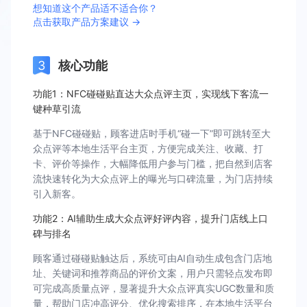
想知道这个产品适不适合你？
点击获取产品方案建议 →
核心功能
功能1：NFC碰碰贴直达大众点评主页，实现线下客流一
键种草引流
基于NFC碰碰贴，顾客进店时手机“碰一下”即可跳转至大
众点评等本地生活平台主页，方便完成关注、收藏、打
卡、评价等操作，大幅降低用户参与门槛，把自然到店客
流快速转化为大众点评上的曝光与口碑流量，为门店持续
引入新客。
功能2：AI辅助生成大众点评好评内容，提升门店线上口
碑与排名
顾客通过碰碰贴触达后，系统可由AI自动生成包含门店地
址、关键词和推荐商品的评价文案，用户只需轻点发布即
可完成高质量点评，显著提升大众点评真实UGC数量和质
量，帮助门店冲高评分、优化搜索排序，在本地生活平台