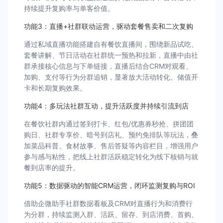
持续提升复购率与单客价值。
功能3：直播+社群联动运营，驱动套餐售卖和二次复购
通过私域直播功能搭建自有餐饮直播间，围绕新品试吃、
套餐讲解、节日活动在社群统一预热和拉新，直播中由社
群承接核心信息与下单链接，直播后结合CRM对观看、
加购、支付等行为分群追销，显著放大活动转化、储值开
卡和长期复购效果。
功能4：多玩法社群互动，提升活跃度并持续引流到店
在餐饮社群内通过签到打卡、红包/优惠券秒抢、拼团团
购日、社群专享价、暗号到店礼、预约免排队等玩法，叠
加菜品科普、食材故事、售后答疑等内容栏目，增强用户
参与感与粘性，把线上社群活跃稳定转化为线下核销与就
餐到店率的提升。
功能5：数据驱动的智能CRM运营，闭环监测复购与ROI
借助企微助手社群数据看板及CRM对直播行为和消费行
为分群，持续监测入群、活跃、留存、到店消费、首购、