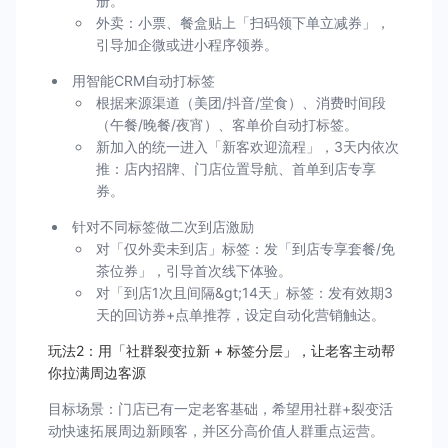
册。
外卖：小票、餐盒贴上「扫码领下单立减券」，
引导加企微或进小程序领券。
用智能CRM自动打标签
根据来源渠道（美团/抖音/堂食）、消费时间段
（午餐/晚餐/夜宵）、客单价自动打标签。
新加入的统一进入「新客欢迎流程」，3天内依次
推：店内招牌、门店位置导航、首单到店专享
券。
针对不同标签做二次到店激励
对「仅外卖未到店」标签：发「到店专享套餐/免
茶位券」，引导首次线下体验。
对「到店1次且间隔&gt;14天」标签：发有效期3
天的回访券+点单推荐，设定自动化营销触达。
玩法2：用「社群裂变拉新 + 标签分层」，让老客主动帮
你拉满周边客源
目标场景：门店已有一定老客基础，希望用社群+裂变活
动快速拓展周边新顾客，并区分高价值人群重点运营。