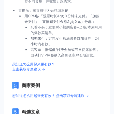
荐不同套餐，并收集订座需求。
直播后：按直播行为做精细追销
用CRM按「观看时长&gt; X分钟未支付」「加购
未支付」「直播间支付金额&gt; X元」分群：
只看不买：发限时小额到店券+当晚/本周可用
的爆款菜清单。
加购未付：定向发小额满减券或加菜券，24
小时内有效。
高客单：推储值/付费会员或节日宴席预售，
自动打VIP标签纳入高价值客户长期运营。
想知道怎么用起来更有效？
点击获取专属建议 →
商家案例
想知道怎么用起来更有效？ 点击获取专属建议 →
精选文章