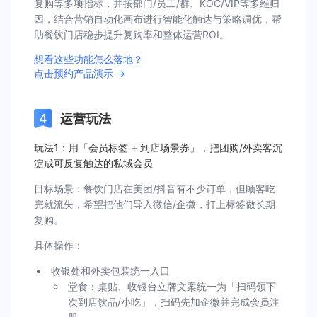
复购等多项指标，并按部门/员工/群、KOC/VIP等多维归
因，结合营销自动化画布进行智能化触达与策略调优，帮
助餐饮门店稳步提升复购率和整体运营ROI。
想看这些功能怎么落地？
点击预约产品演示 →
运营玩法
玩法1：用「会员标签 + 到店场景券」，把团购/外卖客沉
淀成可反复触达的私域会员
目标场景：餐饮门店在美团/抖音有不少订单，但顾客吃
完就流失，希望把他们导入微信/企微，打上标签做长期
复购。
具体操作：
收银处和外卖包装统一入口
堂食：桌贴、收银台立牌文案统一为「扫码领下
次到店饮品/小吃」，扫码先加企微并完成会员注