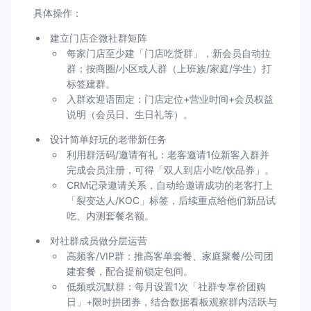
具体操作：
建立门店企微社群矩阵
每家门店至少建「门店吃货群」，新会员自动拉
群；按商圈/小区或人群（上班族/家庭/学生）打
标签建群。
入群欢迎语固定：门店定位+营业时间+会员权益
说明（会员日、生日礼等）。
设计简单好玩的老带新任务
利用群活码/邀请有礼：老客邀请1位新客入群并
完成会员注册，可得「双人到店小吃/饮品券」。
CRM记录邀请关系，自动给邀请成功的老客打上
「裂变达人/KOC」标签，后续重点给他们新品试
吃、内测套餐名额。
对社群成员做分层运营
高频客/VIP群：推高客单套餐、家庭聚餐/公司团
建套餐，配合提前锁定包间。
低频或沉默群：每月设置1次「社群专享价团购
日」+限时拼团券，结合数据看板观察群内活跃与