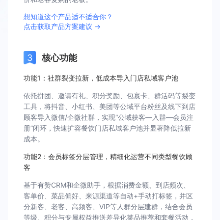
想知道这个产品适不适合你？
点击获取产品方案建议 →
核心功能
功能1：社群裂变拉新，低成本导入门店私域客户池
依托拼团、邀请有礼、积分奖励、包裹卡、群活码等裂变
工具，将抖音、小红书、美团等公域平台粉丝及线下到店
顾客导入微信/企微社群，实现“公域获客—入群—会员注
册”闭环，快速扩容餐饮门店私域客户池并显著降低拉新
成本。
功能2：会员标签分层管理，精细化运营不同类型餐饮顾
客
基于有赞CRM和企微助手，根据消费金额、到店频次、
客单价、菜品偏好、来源渠道等自动+手动打标签，并区
分新客、老客、高频客、VIP等人群分层建群，结合会员
等级、积分与专属权益推送差异化菜品推荐和套餐活动，