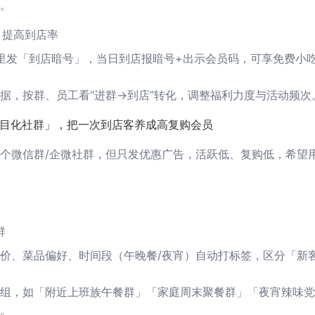
。
」提高到店率
群里发「到店暗号」，当日到店报暗号+出示会员码，可享免费小吃
据，按群、员工看“进群→到店”转化，调整福利力度与活动频次
 栏目化社群」，把一次到店客养成高复购会员
个微信群/企微社群，但只发优惠广告，活跃低、复购低，希望
群
价、菜品偏好、时间段（午晚餐/夜宵）自动打标签，区分「新客
组，如「附近上班族午餐群」「家庭周末聚餐群」「夜宵辣味党
。