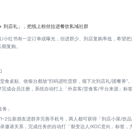
 + 到店礼」，把线上粉丝拉进餐饮私域社群
音/小红书有一定订单或曝光，但进群少、到店复购率低，希望把
长期复购。
口
堂食桌贴、收银台都放“扫码进吃货群，领下次到店礼/团餐券”
序完成会员注册，系统自动打上「外卖客/堂食客/平台来源」标
任务」
1–2位新朋友进群并完善手机号，两人都可获得「到店小菜/饮
录邀请关系，完成任务的自动打「裂变达人/KOC意向」标签，