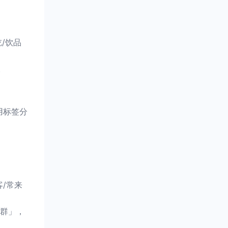
/饮品
。
用标签分
/常来
群」，