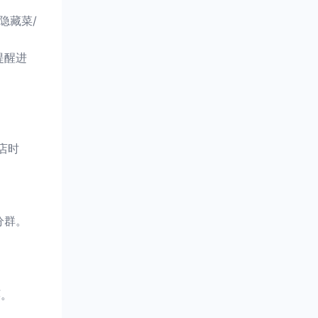
隐藏菜/
提醒进
。
店时
分群。
环。