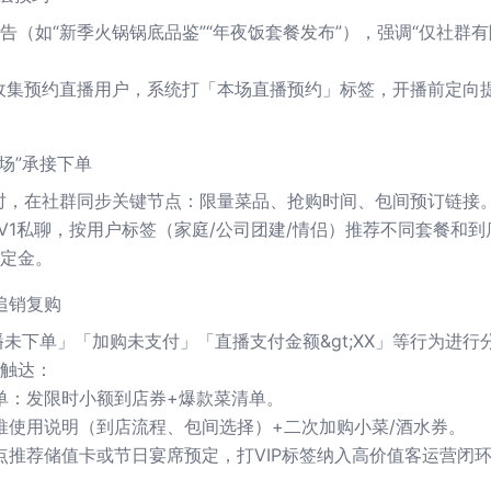
告（如“新季火锅锅底品鉴”“年夜饭套餐发布”），强调“仅社群有
收集预约直播用户，系统打「本场直播预约」标签，开播前定向
场”承接下单
时，在社群同步关键节点：限量菜品、抢购时间、包间预订链接
1V1私聊，按用户标签（家庭/公司团建/情侣）推荐不同套餐和到
定金。
追销复购
播未下单」「加购未支付」「直播支付金额&gt;XX」等行为进行
触达：
单：发限时小额到店券+爆款菜清单。
推使用说明（到店流程、包间选择）+二次加购小菜/酒水券。
点推荐储值卡或节日宴席预定，打VIP标签纳入高价值客运营闭