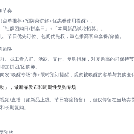
和节奏
（点单推荐+招牌菜讲解+优惠券使用提醒）。
「社群团购日/拼桌日」+「本周新品试吃招募」。
属礼、节日优先订位、包间优先权，重点推高客单套餐/储值。
购策略
群、员工看入群、活跃、支付、复购指标，对复购高的群保持节
增加拼团/团购券。
向发“唤醒专场”券+限时预订提醒，观察被唤醒的客单与复购变
群联动」，做新品发布和周期性复购专场
视频/直播（如新品上线、节日宴席预售），但仅停留在当场卖
和长期复购。
分层预约