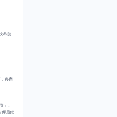
这些顾
。
签，再自
品券」。
方便后续