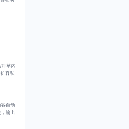
/种草内
速扩容私
顾客自动
益，输出