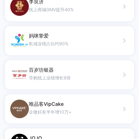
李良济
线上商城GMV提升40%
妈咪挚爱
私域业绩占比约90%
百岁坊银器
导购线上业绩增长9倍
唯品客VipCake
企微好友半年增10万+
JOJO