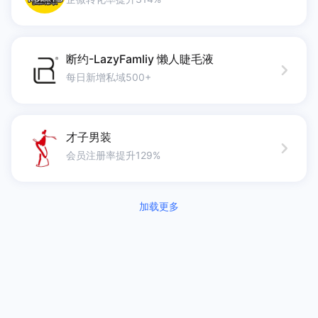
断约-LazyFamliy 懒人睫毛液
每日新增私域500+
才子男装
会员注册率提升129%
加载中...