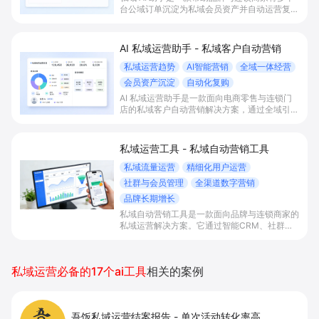
台公域订单沉淀为私域会员资产并自动运营复购
的解决方案。它通过全域客户打通、AI智能
CRM与内容助手、社群直播行为分群等能力，
实现精细化私域复购运营，提升会员复购率与整
AI 私域运营助手 - 私域客户自动营销
体经营效率。
私域运营趋势
AI智能营销
全域一体经营
会员资产沉淀
自动化复购
AI 私域运营助手是一款面向电商零售与连锁门
店的私域客户自动营销解决方案，通过全域引流
沉淀、AI 智能CRM与内容生成等能力，实现公
域到私域的会员资产沉淀与自动化复购场景，帮
助商家提升运营效率与复购率。
私域运营工具 - 私域自动营销工具
私域流量运营
精细化用户运营
社群与会员管理
全渠道数字营销
品牌长期增长
私域自动营销工具是一款面向品牌与连锁商家的
私域运营解决方案。它通过智能CRM、社群与
企微助手联动，为电商零售与医疗健康等服务型
私域场景实现全域引流沉淀、自动化关怀复购与
数据化运营，提升复购率与单客价值。
私域运营必备的17个ai工具
相关的案例
吾饭私域运营结案报告
-
单次活动转化率高