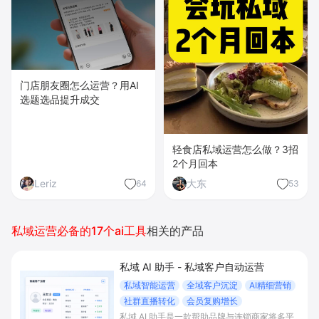
门店朋友圈怎么运营？用AI
选题选品提升成交
轻食店私域运营怎么做？3招
2个月回本
Leriz
大东
64
53
私域运营必备的17个ai工具
相关的产品
私域 AI 助手 - 私域客户自动运营
私域智能运营
全域客户沉淀
AI精细营销
社群直播转化
会员复购增长
私域 AI 助手是一款帮助品牌与连锁商家将多平