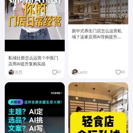
新中式养生门店怎么运营私
域？这家店用AI导购提升
70%首购
私域社群怎么运营？中医门
店用AI提升复购实战
清赏
Leriz
67
68