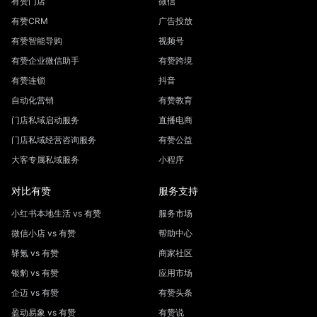
有赞门店
微信
有赞CRM
广告投放
有赞智能导购
视频号
有赞企业微信助手
有赞跨境
有赞连锁
抖音
自动化营销
有赞教育
门店私域启动服务
直播电商
门店私域经营咨询服务
有赞公益
大客专属私域服务
小程序
对比有赞
服务支持
小红书本地生活 vs 有赞
服务市场
微信小店 vs 有赞
帮助中心
驿氪 vs 有赞
商家社区
银豹 vs 有赞
应用市场
企迈 vs 有赞
有赞头条
盈动易象 vs 有赞
有赞说