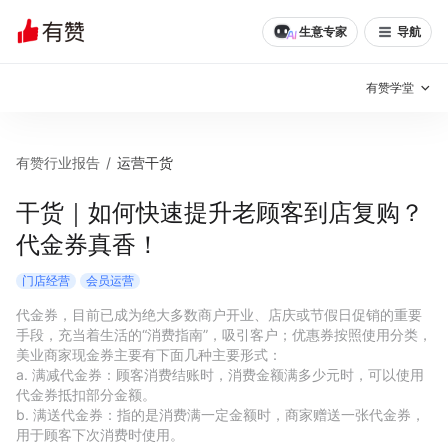
生意专家
导航
有赞学堂
有赞说增长
有赞行业报告
/
运营干货
私域日历
增长方法
干货｜如何快速提升老顾客到店复购？
代金券真香！
有赞说案例拆解
有赞专家说
门店经营
会员运营
有赞成功案例
新零售最佳实践
代金券，目前已成为绝大多数商户开业、店庆或节假日促销的重要
手段，充当着生活的“消费指南”，吸引客户；优惠券按照使用分类，
面对面聊增长
美业商家现金券主要有下面几种主要形式：

a. 满减代金券：顾客消费结账时，消费金额满多少元时，可以使用
有赞春季发布会
实干家直播间
代金券抵扣部分金额。

b. 满送代金券：指的是消费满一定金额时，商家赠送一张代金券，
新零售大会
新零售茶会
用于顾客下次消费时使用。
