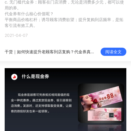
c. 无门槛代金券：顾客在门店消费，无论是消费多少元，都可以使
新零售私享会
门店经营增长公开课
用的券。

代金券有什么核心价值呢？

AllValue
战略合作
平衡商品价格杠杆；诱导顾客消费欲望；提升复购到店频率，是拓
客引流有效工具。
增长产品指南
2021-04-07
智库
产品场景库
干货｜如何快速提升老顾客到店复购？代金券真香！
阅读全文
产品更新动态
帮助中心
行业洞察
品牌消费观
行业报告
新零售资讯
培训课程
私域课程
新零售内参