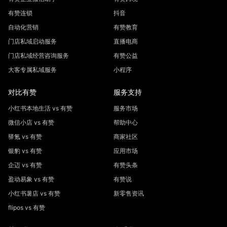
有赞连锁
抖音
自动化营销
有赞教育
门店私域启动服务
直播电商
门店私域经营咨询服务
有赞公益
大客专属私域服务
小程序
对比有赞
服务支持
小红书本地生活 vs 有赞
服务市场
微信小店 vs 有赞
帮助中心
驿氪 vs 有赞
商家社区
银豹 vs 有赞
应用市场
企迈 vs 有赞
有赞头条
盈动易象 vs 有赞
有赞说
小红书薯店 vs 有赞
新零售资讯
flipos vs 有赞