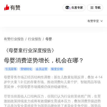
生意专家
导航
有赞学堂
有赞说增长
有赞行业报告
/
行业报告
/
母婴
私域日历
增长方法
《母婴童行业深度报告》
有赞说案例拆解
有赞专家说
母婴消费逆势增长，机会在哪？
有赞成功案例
新零售最佳实践
引流获客
营销转化
会员运营
裂变分销
母婴零售市场正经历结构性调整：新生儿数量短期反弹，叠加 4-14 
面对面聊增长
岁中大童 1.9 亿的存量市场。推动消费向儿童个护、智能用品等场
景延伸，中国母婴市场规模仍保持稳健增长。

有赞春季发布会
实干家直播间
尽管当前面临人口结构压力，但我们认为行业前景依然广阔，生育
激励政策持续发力或将有效缓解生育成本压力，叠加消费升级趋势
新零售大会
新零售茶会
下品质与安全需求提升为国货品牌创造了差异化竞争空间，国货品