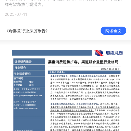
牌有望释放可观潜力。
新零售私享会
门店经营增长公开课
2025-07-11
AllValue
战略合作
《母婴童行业深度报告》
阅读全文
增长产品指南
智库
产品场景库
产品更新动态
帮助中心
行业洞察
品牌消费观
行业报告
新零售资讯
培训课程
私域课程
新零售内参