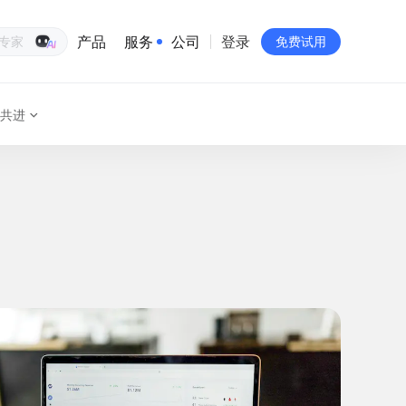
产品
服务
公司
登录
生意专家
免费试用
共进
有赞简介
投资者关系
品牌物料下载
员工验证
有赞公益
站点地图