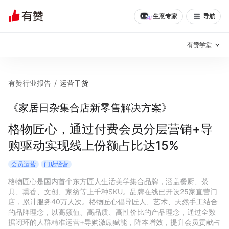
生意专家
导航
有赞学堂
有赞说增长
有赞行业报告
/
运营干货
私域日历
增长方法
《家居日杂集合店新零售解决方案》
有赞说案例拆解
有赞专家说
格物匠心，通过付费会员分层营销+导
购驱动实现线上份额占比达15%
有赞成功案例
新零售最佳实践
会员运营
门店经营
面对面聊增长
格物匠心是国内首个东方匠人生活美学集合品牌，涵盖餐厨、茶
具、熏香、文创、家纺等上千种SKU。品牌在线已开设25家直营门
有赞春季发布会
实干家直播间
店，累计服务40万人次。格物匠心倡导匠人、艺术、天然手工结合
的品牌理念，以高颜值、高品质、高性价比的产品理念，通过全数
新零售大会
新零售茶会
据闭环的人群精准运营+导购激励赋能，降本增效，提升会员贡献占