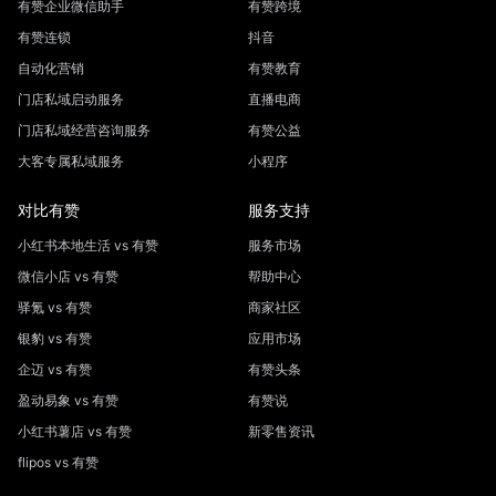
有赞企业微信助手
有赞跨境
有赞连锁
抖音
自动化营销
有赞教育
门店私域启动服务
直播电商
门店私域经营咨询服务
有赞公益
大客专属私域服务
小程序
对比有赞
服务支持
小红书本地生活 vs 有赞
服务市场
微信小店 vs 有赞
帮助中心
驿氪 vs 有赞
商家社区
银豹 vs 有赞
应用市场
企迈 vs 有赞
有赞头条
盈动易象 vs 有赞
有赞说
小红书薯店 vs 有赞
新零售资讯
flipos vs 有赞