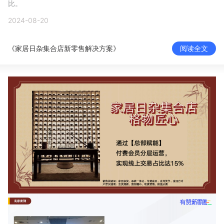
比。
新零售私享会
门店经营增长公开课
2024-08-20
AllValue
战略合作
《家居日杂集合店新零售解决方案》
阅读全文
增长产品指南
智库
产品场景库
产品更新动态
帮助中心
行业洞察
品牌消费观
行业报告
新零售资讯
培训课程
私域课程
新零售内参