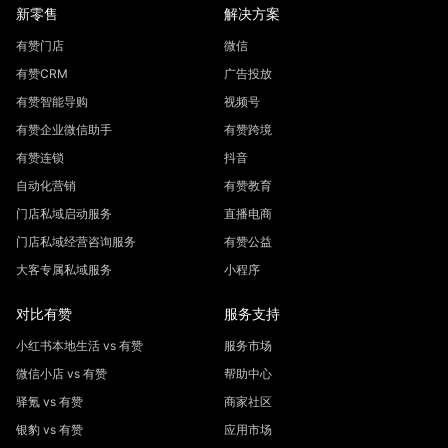
新零售
解决方案
有赞门店
微信
有赞CRM
广告投放
有赞智能导购
视频号
有赞企业微信助手
有赞跨境
有赞连锁
抖音
自动化营销
有赞教育
门店私域启动服务
直播电商
门店私域经营咨询服务
有赞公益
大客专属私域服务
小程序
对比有赞
服务支持
小红书本地生活 vs 有赞
服务市场
微信小店 vs 有赞
帮助中心
驿氪 vs 有赞
商家社区
银豹 vs 有赞
应用市场