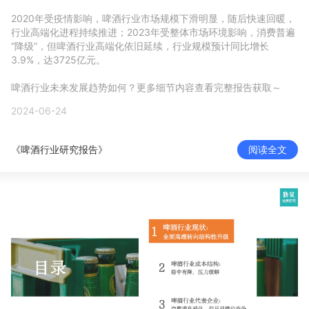
新零售私享会
门店经营增长公开课
2020年受疫情影响，啤酒行业市场规模下滑明显，随后快速回暖，
行业高端化进程持续推进；2023年受整体市场环境影响，消费普遍
AllValue
战略合作
“降级”，但啤酒行业高端化依旧延续，行业规模预计同比增长
3.9%，达3725亿元。

增长产品指南
啤酒行业未来发展趋势如何？更多细节内容查看完整报告获取～
2024-06-24
智库
产品场景库
产品更新动态
帮助中心
《啤酒行业研究报告》
阅读全文
行业洞察
品牌消费观
行业报告
新零售资讯
培训课程
私域课程
新零售内参