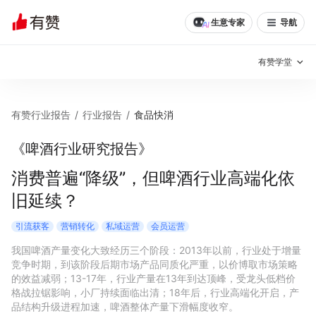
生意专家
导航
有赞学堂
有赞说增长
有赞行业报告
/
行业报告
/
食品快消
私域日历
增长方法
《啤酒行业研究报告》
有赞说案例拆解
有赞专家说
消费普遍“降级”，但啤酒行业高端化依
旧延续？
有赞成功案例
新零售最佳实践
引流获客
营销转化
私域运营
会员运营
面对面聊增长
我国啤酒产量变化大致经历三个阶段：2013年以前，行业处于增量
竞争时期，到该阶段后期市场产品同质化严重，以价博取市场策略
有赞春季发布会
实干家直播间
的效益减弱；13-17年，行业产量在13年到达顶峰，受龙头低档价
格战拉锯影响，小厂持续面临出清；18年后，行业高端化开启，产
新零售大会
新零售茶会
品结构升级进程加速，啤酒整体产量下滑幅度收窄。
