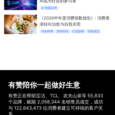
AI成为社会的参与者
AI 智能运营
《2026半年度消费指数报告》: 消费逐
渐转向治愈与自我关照
内容种草
营销转化
引流获客
导购成交
有赞陪你一起做好生意
有赞正在帮助宝洁、TCL、农夫山泉等
55,833
个品牌，
赋能
2,058,344
名销售员成交，
成功
与
122,643,473
位消费者建立可持续的客户关
系