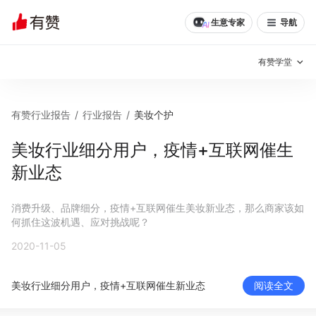
生意专家
导航
有赞学堂
有赞说增长
有赞行业报告
/
行业报告
/
美妆个护
私域日历
增长方法
美妆行业细分用户，疫情+互联网催生
新业态
有赞说案例拆解
有赞专家说
有赞成功案例
新零售最佳实践
消费升级、品牌细分，疫情+互联网催生美妆新业态，那么商家该如
何抓住这波机遇、应对挑战呢？
面对面聊增长
2020-11-05
有赞春季发布会
实干家直播间
美妆行业细分用户，疫情+互联网催生新业态
阅读全文
新零售大会
新零售茶会