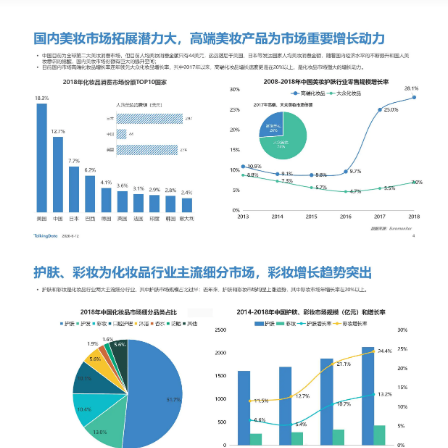
新零售私享会
门店经营增长公开课
AllValue
战略合作
增长产品指南
智库
产品场景库
产品更新动态
帮助中心
行业洞察
品牌消费观
行业报告
新零售资讯
培训课程
私域课程
新零售内参