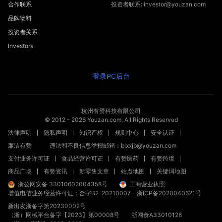
合作联系
投资者联系: investor@youzan.com
品牌物料
投资者关系
Investors
登录PC后台
杭州有赞科技有限公司
© 2012 -
2026
Youzan.com. All Rights Reserved
法律声明
隐私声明
知识产权
规则中心
安全认证
廉洁有赞
违法和不良信息举报邮箱：blxxjb@youzan.com
支付业务许可证
食品经营许可证
有赞医药
有赞跨境
商品广场
有赞资讯
新零售文章
站点地图
关键词地图
浙公网安备 33010602004358号
工商营业执照
增值电信业务经营许可证：合字B2-20210007
-
浙ICP备2020040621号
新出发浙备字第20230002号
（浙）网械平台备字【2023】第00008号
浙网食A33010128