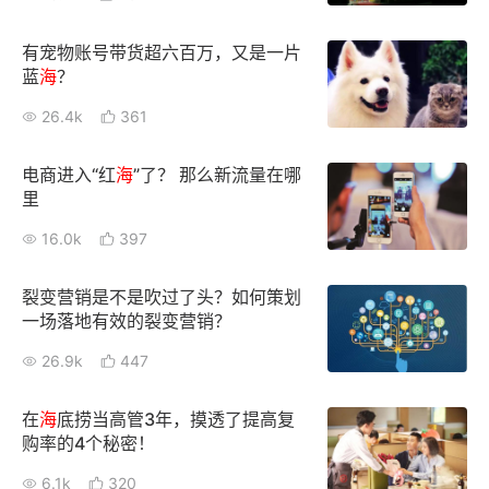
有宠物账号带货超六百万，又是一片
蓝
海
？
26.4k
361
电商进入“红
海
”了？ 那么新流量在哪
里
16.0k
397
裂变营销是不是吹过了头？如何策划
一场落地有效的裂变营销？
26.9k
447
在
海
底捞当高管3年，摸透了提高复
购率的4个秘密！
6.1k
320