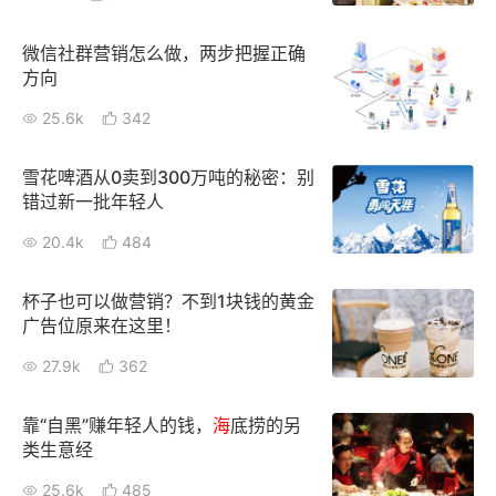
微信社群营销怎么做，两步把握正确
方向
25.6k
342
雪花啤酒从0卖到300万吨的秘密：别
错过新一批年轻人
20.4k
484
杯子也可以做营销？不到1块钱的黄金
广告位原来在这里！
27.9k
362
靠“自黑”赚年轻人的钱，
海
底捞的另
类生意经
25.6k
485