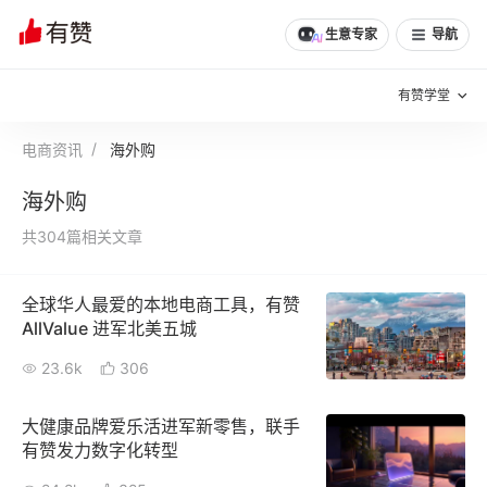
生意专家
导航
有赞学堂
电商资讯
海外购
有赞说增长
海外购
私域日历
增长方法
共304篇相关文章
有赞说案例拆解
有赞专家说
全球华人最爱的本地电商工具，有赞
有赞成功案例
新零售最佳实践
AllValue 进军北美五城
面对面聊增长
23.6k
306
有赞春季发布会
实干家直播间
大健康品牌爱乐活进军新零售，联手
有赞发力数字化转型
新零售大会
新零售茶会