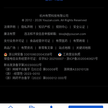
杭州有赞科技有限公司
© 2012 -
2026
Youzan.com. All Rights Reserved
法律声明
隐私声明
知识产权
规则中心
安全认证
廉洁有赞
违法和不良信息举报邮箱：blxxjb@youzan.com
支付业务许可证
食品经营许可证
有赞医药
有赞跨境
商品广场
有赞资讯
新零售文章
站点地图
关键词地图
浙公网安备 33010602004358号
工商营业执照
增值电信业务经营许可证：合字B2-20210007
-
浙ICP备2020040621号
新出发浙备字第20230002号
（浙）网械平台备字【2023】第00008号
浙网食A33010128
（浙）-经营性-2023-0010
（浙）网药平台备字〔2023〕第000012-000号