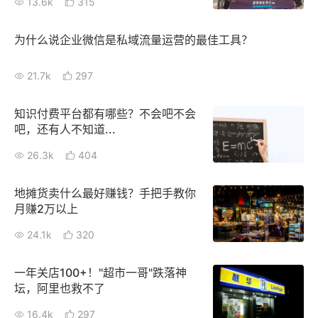
13.6k
315
增长俱乐部
为什么说企业微信是私域流量运营的最佳工具？
增长俱乐部
有赞商盟
21.7k
297
商家社区
社群交流
知识付费平台都有哪些？不会吧不会
吧，还有人不知道...
合作共进
26.3k
404
入驻有赞
认证代理商
地摊货卖什么最好赚钱？手把手教你
认证服务商
设计服务商
月赚2万以上
有赞云
数据通服务
24.1k
320
一年关店100+！"超市一哥"跌落神
坛，阿里也救不了
16.4k
297