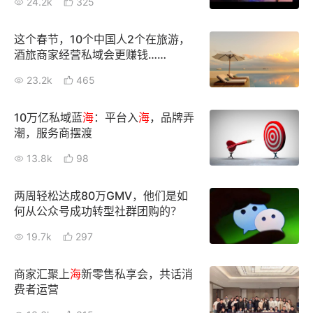
24.2k
325
新零售私享会
门店经营增长公开课
这个春节，10个中国人2个在旅游，
AllValue
战略合作
酒旅商家经营私域会更赚钱……
23.2k
465
增长产品指南
智库
产品场景库
10万亿私域蓝
海
：平台入
海
，品牌弄
潮，服务商摆渡
产品更新动态
帮助中心
13.8k
98
行业洞察
两周轻松达成80万GMV，他们是如
何从公众号成功转型社群团购的？
品牌消费观
行业报告
19.7k
297
新零售资讯
商家汇聚上
海
新零售私享会，共话消
培训课程
费者运营
私域课程
新零售内参