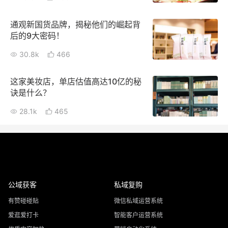
通观新国货品牌，揭秘他们的崛起背
后的9大密码！
30.8k
466
这家美妆店，单店估值高达10亿的秘
诀是什么？
28.1k
465
公域获客
私域复购
有赞碰碰贴
微信私域运营系统
爱逛爱打卡
智能客户运营系统