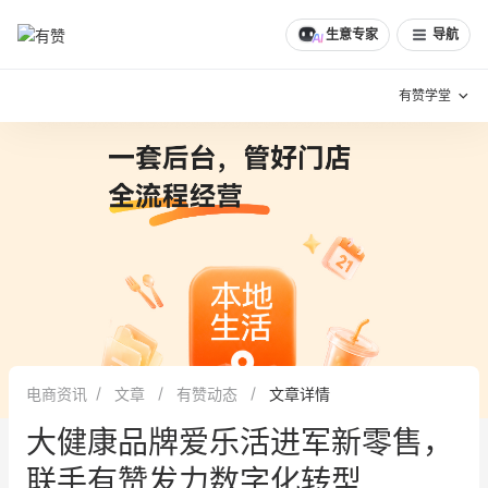
文章
问诊
群聊
学堂
推荐
分享
生意专家
导航
有赞学堂
有赞说增长
私域日历
增长方法
有赞说案例拆解
有赞专家说
有赞成功案例
新零售最佳实践
面对面聊增长
电商资讯
文章
有赞动态
文章详情
有赞春季发布会
实干家直播间
大健康品牌爱乐活进军新零售，
新零售大会
新零售茶会
联手有赞发力数字化转型