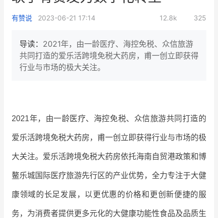
新零售私享会
门店经营增长公开课
有赞说
2023-06-21 17:14
12.8k
325
AllValue
战略合作
导读：
2021年，由一龄医疗、海控免税、众信旅游
共同打造的爱乐活跨境免税大药房，甫一创立即获得
增长产品指南
行业与市场的极大关注。
智库
产品场景库
产品更新动态
帮助中心
2021年，由一龄医疗、海控免税、众信旅游共同打造的
行业洞察
爱乐活跨境免税大药房，甫一创立即获得行业与市场的极
品牌消费观
行业报告
大关注。爱乐活跨境免税大药房依托海南自贸港政策和博
新零售资讯
鳌乐城国际医疗旅游先行区的产业优势，全力专注于大健
培训课程
康领域的长足发展，以更优惠的价格和更创新便捷的服
务，为消费者提供更多元化的大健康功能性食品及品质生
私域课程
新零售内参