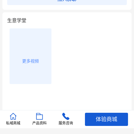
用有赞就能在微信、小红书同时经营了
生意学堂
餐饮也得靠私域和服务提高竞争力
昨晚的直播课程太好啦❤️
更多视频
体验商城
推荐文章
私域商城
产品资料
服务咨询