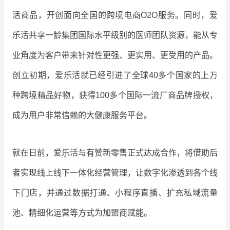
活商品，开创面向全国的跨境电商O2O服务。同时，爱
增长俱乐部
乐活共享一龄集团国际水平级别的医师团队资源，能从专
增长俱乐部
有赞商盟
业角度为客户带来针对性更强、更实用、更受用的产品。
商家社区
社群交流
创立初期，爱乐活就已经引进了全球40多个国家的上万
合作共进
种跨境精品好物，获得100多个国际一流厂商品牌授权，
成为用户非常信赖的大健康服务平台。
入驻有赞
认证代理商
认证服务商
设计服务商
就在日前，爱乐活与有赞新零售正式达成合作，将借助后
有赞云
数据通服务
者实现线上线下一体化经营管理，让数字化渗透到各个线
下门店，并通过数据打通、小程序直播、扩充私域流量
池、精细化运营等方式为加盟商赋能。