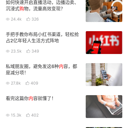
如何快速开启直播活动，边播边卖、
沉浸式
购
物，流量高效变现？
24.4k
326
手把手教你布局小红书渠道，轻松抢
占2亿年轻人生活方式阵地
23.5k
349
私域朋友圈，避免发这6种
内
容，都
是减分项！
27.8k
409
看完这篇你
内
容就懂了！
15.3k
402