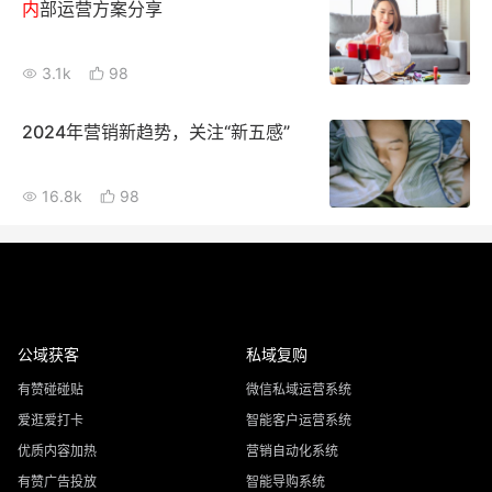
内
部运营方案分享
3.1k
98
2024年营销新趋势，关注“新五感”
16.8k
98
公域获客
私域复购
有赞碰碰贴
微信私域运营系统
爱逛爱打卡
智能客户运营系统
优质内容加热
营销自动化系统
有赞广告投放
智能导购系统