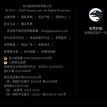
杭州起码科技有限公司
© 2012 -
2026
Youzan.com. All Rights Reserved
法律声明
隐私声明
知识产权
规则中心
安全认证
廉洁有赞
有赞护航
违法和不良信息举报邮箱：blxxjb@youzan.com
系统稳定高于一
支付业务许可证
食品经营许可证
有赞医药
有赞跨境
商品广场
有赞资讯
新零售文章
站点地图
关键词地图
浙公网安备 33010602004358号
工商营业执照
增值电信业务经营许可证：合字B2-20210007
-
浙ICP备13037466号
新出发浙备字第20230002号
（浙）网械平台备字【2023】第00008号
浙网食A33010128
（浙）-经营性-2023-0010
（浙）网药平台备字〔2023〕第000012-000号