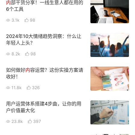
内
部干货分享！一线生意人都在用的
6个工具
3.1k
98
2024年10大情绪趋势洞察：什么让
年轻人上头？
8.2k
98
如何做好
内
容运营？这份实操方案请
收好！
11.8k
326
用户运营体系搭建4步曲，让你的用
户价值最大化
23.8k
397