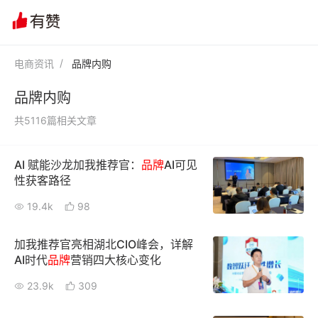
电商资讯
品牌内购
品牌内购
共5116篇相关文章
AI 赋能沙龙加我推荐官：
品牌
AI可见
性获客路径
19.4k
98
加我推荐官亮相湖北CIO峰会，详解
AI时代
品牌
营销四大核心变化
23.9k
309