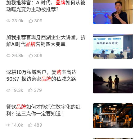
加我推荐官：AI时代，
品牌
如何从被
动曝光变为主动被推荐？
23.0k
309
加我推荐官现身西湖企业大讲堂，拆
解AI时代
品牌
营销四大变革
26.8k
309
深耕10万私域客户，复
购
率高达
50%？探访亲密
品牌
的私域之路
19.3k
379
餐饮
品牌
如何才能抓住数字化的红
利？这三点你一定要知道！
14.0k
489