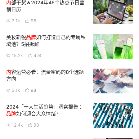
内
部干货🔥2024年46个热点节日营
销日历
3.1k
98
美妆新锐
品牌
如何打造自己的专属私
域池？5招拆解
15.2k
424
内
容运营必看：流量密码的8个选题
方向
3.1k
98
2024「十大生活趋势」洞察报告 ：
品牌
如何迎合大众情绪？
12.4k
98