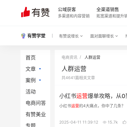
公域获客
全渠道销售
多渠道和内容营销
拓宽渠道和提升
有赞学堂
有赞说增长
面对面聊增长
首页
电商资讯
人群运营
人群运营
文章
共4641篇相关文章
案例
直播电商
活动
社区团购
直播电商
小红书
运营
爆单攻略，从0
电商问答
门店新零售
社区团购
小红书
运营
的4大痛点，你中了几条？
有赞美业
小程序
门店新零售
2025-04-11 11:39:12
15.7k
专题
微信电商
小程序