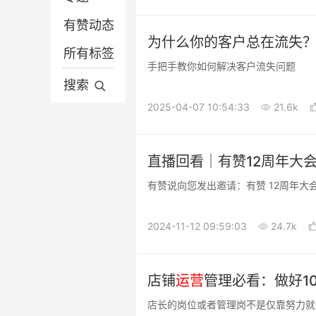
有赞动态
营销推广
微信电商
为什么你的客户总在流失？
所有标签
平台电商
营销推广
手把手教你如何解决客户流失问题
分销供货
平台电商
搜索
2025-04-07 10:54:33
21.6k
有赞动态
直播回看｜有赞12周年大
有赞说向您发出邀请：有赞 12周年大
2024-11-12 09:59:03
24.7k
店铺
运营
管理必看：做好1
店长的岗位或者管理岗不是仅靠努力就