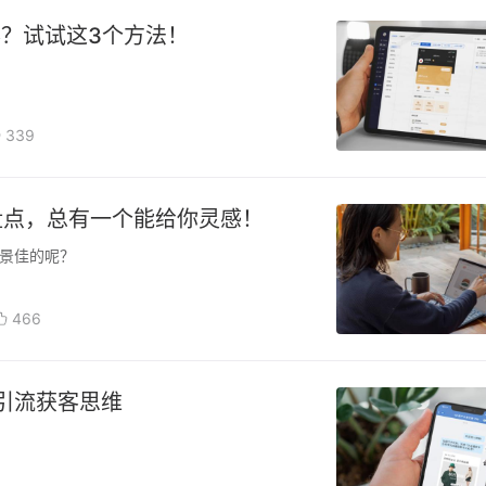
？试试这3个方法！
339
盘点，总有一个能给你灵感！
景佳的呢？
466
引流获客思维