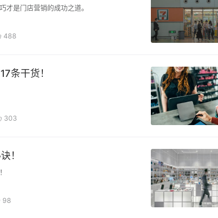
巧才是门店营销的成功之道。
488
17条干货！
303
秘诀！
！
98