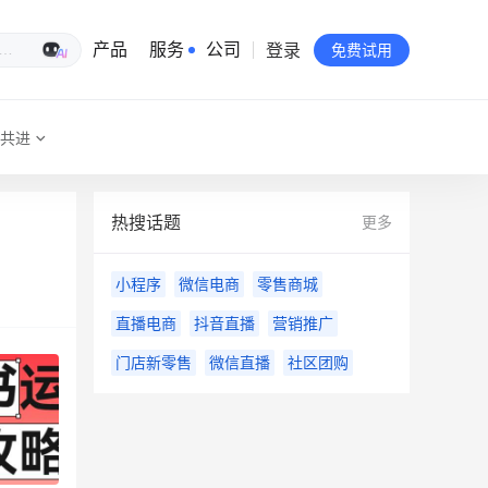
登录
生意专家
产品
服务
公司
免费试用
共进
有赞简介
投资者关系
热搜话题
更多
品牌物料下载
小程序
微信电商
零售商城
员工验证
直播电商
抖音直播
营销推广
有赞公益
门店新零售
微信直播
社区团购
站点地图