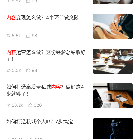
5.5k
98
内容
变现怎么做？4个环节做突破
5.5k
98
内容
运营怎么做？这份经验总结收好
了！
5.5k
98
如何打造高质量私域
内容
？做好这4
步就够了！
28.2k
326
如何打造私域个人IP？7步搞定！