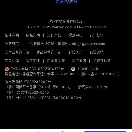
登录PC后台
杭州有赞科技有限公司
© 2012 -
2026
Youzan.com. All Rights Reserved
法律声明
隐私声明
知识产权
规则中心
安全认证
廉洁有赞
违法和不良信息举报邮箱：blxxjb@youzan.com
支付业务许可证
食品经营许可证
有赞医药
有赞跨境
商品广场
有赞资讯
新零售文章
站点地图
关键词地图
浙公网安备 33010602004358号
工商营业执照
增值电信业务经营许可证：合字B2-20210007
-
浙ICP备2020040621号
新出发浙备字第20230002号
（浙）网械平台备字【2023】第00008号
浙网食A33010128
（浙）-经营性-2023-0010
（浙）网药平台备字〔2023〕第000012-000号