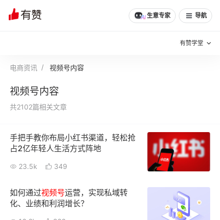
生意专家
导航
有赞学堂
电商资讯
视频号内容
有赞说增长
视频号内容
私域日历
增长方法
共2102篇相关文章
有赞说案例拆解
有赞专家说
手把手教你布局小红书渠道，轻松抢
有赞成功案例
新零售最佳实践
占2亿年轻人生活方式阵地
面对面聊增长
23.5k
349
有赞春季发布会
实干家直播间
如何通过
视频
号
运营，实现私域转
化、业绩和利润增长？
新零售大会
新零售茶会