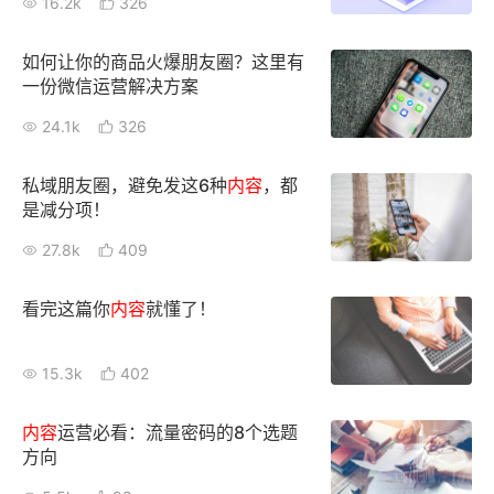
16.2k
326
新零售私享会
门店经营增长公开课
如何让你的商品火爆朋友圈？这里有
AllValue
战略合作
一份微信运营解决方案
24.1k
326
增长产品指南
智库
产品场景库
私域朋友圈，避免发这6种
内容
，都
是减分项！
产品更新动态
帮助中心
27.8k
409
行业洞察
看完这篇你
内容
就懂了！
品牌消费观
行业报告
15.3k
402
新零售资讯
内容
运营必看：流量密码的8个选题
培训课程
方向
私域课程
新零售内参