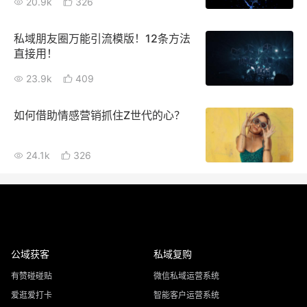
20.9k
326
私域朋友圈万能引流模版！12条方法
直接用！
23.9k
409
如何借助情感营销抓住Z世代的心？
24.1k
326
公域获客
私域复购
有赞碰碰贴
微信私域运营系统
爱逛爱打卡
智能客户运营系统