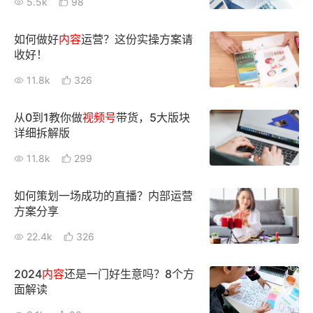
5.5k
98
增长俱乐部
如何做好
内容
运营？这份实操方案请
收好！
增长俱乐部
有赞商盟
11.8k
326
商家社区
社群交流
从0到1教你做
视频
号
带货，5大版块
合作共进
详细拆解版
11.8k
299
入驻有赞
认证代理商
认证服务商
设计服务商
如何策划一场成功的直播？内部运营
方案分享
有赞云
数据通服务
22.4k
326
2024
内容
还是一门好生意吗？8个方
面解读