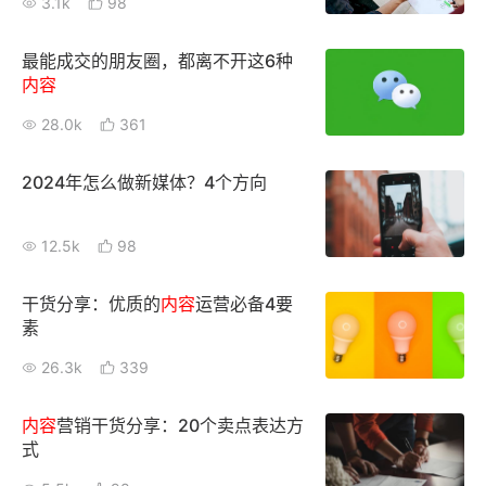
3.1k
98
最能成交的朋友圈，都离不开这6种
内容
28.0k
361
2024年怎么做新媒体？4个方向
12.5k
98
干货分享：优质的
内容
运营必备4要
素
26.3k
339
内容
营销干货分享：20个卖点表达方
式