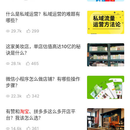
增长俱乐部
什么是私域运营？私域运营的难题有
哪些？
增长俱乐部
有赞商盟
29.7k
299
商家社区
社群交流
这家美妆店，单店估值高达10亿的秘
诀是什么？
合作共进
28.1k
465
入驻有赞
认证代理商
微信小程序怎么做店铺？有哪些操作
认证服务商
设计服务商
步骤？
有赞云
数据通服务
22.3k
342
有赞和
淘宝
、拼多多这么多开店平
台？我该怎么选？
14.6k
361