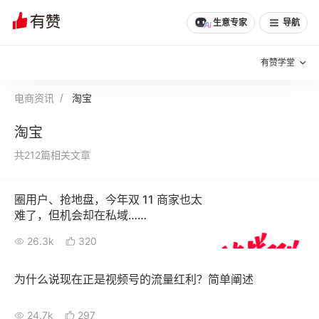
生意专家
导航
有赞学堂
电商资讯
淘宝
有赞说增长
淘宝
私域日历
增长方法
共212篇相关文章
有赞说案例拆解
有赞专家说
圈用户、抢地盘，今年双 11 商家也太
有赞成功案例
新零售最佳实践
难了，但机会却在私域……
面对面聊增长
26.3k
320
有赞春季发布会
实干家直播间
为什么说现在正是视频号的流量红利？简单阐述
新零售大会
新零售茶会
24.7k
297