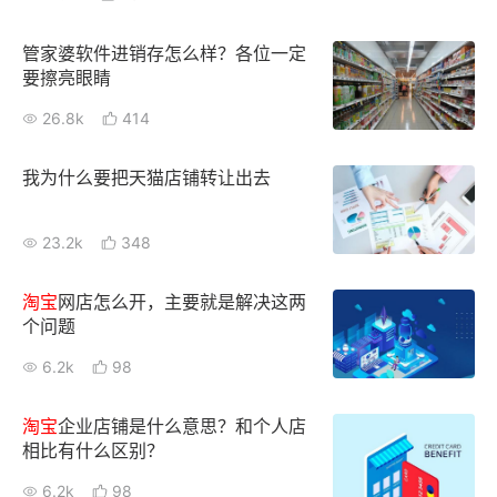
新零售私享会
门店经营增长公开课
管家婆软件进销存怎么样？各位一定
AllValue
战略合作
要擦亮眼睛
26.8k
414
增长产品指南
我为什么要把天猫店铺转让出去
智库
产品场景库
产品更新动态
帮助中心
23.2k
348
行业洞察
淘宝
网店怎么开，主要就是解决这两
个问题
品牌消费观
行业报告
6.2k
98
新零售资讯
淘宝
企业店铺是什么意思？和个人店
培训课程
相比有什么区别？
私域课程
新零售内参
6.2k
98