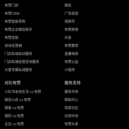
有赞门店
微信
有赞CRM
广告投放
有赞智能导购
视频号
有赞企业微信助手
有赞跨境
有赞连锁
抖音
自动化营销
有赞教育
门店私域启动服务
直播电商
门店私域经营咨询服务
有赞公益
大客专属私域服务
小程序
对比有赞
服务支持
小红书本地生活 vs 有赞
服务市场
微信小店 vs 有赞
帮助中心
驿氪 vs 有赞
商家社区
银豹 vs 有赞
应用市场
企迈 vs 有赞
有赞头条