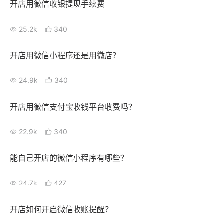
开店用微信收银提现手续费
增长俱乐部
25.2k
340
增长俱乐部
有赞商盟
开店用微信小程序还是用微店？
商家社区
社群交流
24.9k
340
合作共进
开店用微信支付宝收钱平台收费吗？
入驻有赞
认证代理商
22.9k
340
认证服务商
设计服务商
有赞云
数据通服务
能自己开店的微信小程序有哪些？
24.7k
427
开店如何开启微信收账提醒？