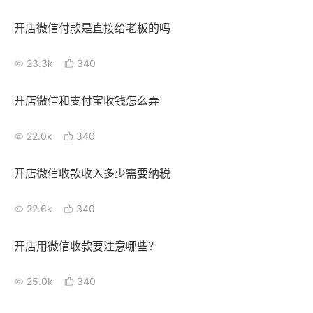
新零售私享会
门店经营增长公开课
开店微信付款是直接给老板的吗
AllValue
战略合作
23.3k
340
增长产品指南
开店微信和支付宝收钱怎么弄
智库
产品场景库
22.0k
340
产品更新动态
帮助中心
开店微信收款收入多少需要纳税
行业洞察
22.6k
340
品牌消费观
行业报告
新零售资讯
开店用微信收款要注意哪些？
培训课程
25.0k
340
私域课程
新零售内参