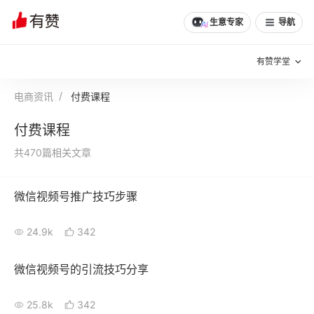
生意专家
导航
有赞学堂
电商资讯
付费课程
有赞说增长
付费课程
私域日历
增长方法
共470篇相关文章
有赞说案例拆解
有赞专家说
微信视频号推广技巧步骤
有赞成功案例
新零售最佳实践
24.9k
342
面对面聊增长
有赞春季发布会
实干家直播间
微信视频号的引流技巧分享
新零售大会
新零售茶会
25.8k
342