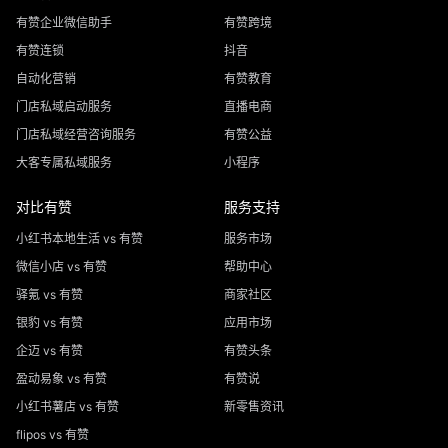
有赞企业微信助手
有赞跨境
有赞连锁
抖音
自动化营销
有赞教育
门店私域启动服务
直播电商
门店私域经营咨询服务
有赞公益
大客专属私域服务
小程序
对比有赞
服务支持
小红书本地生活 vs 有赞
服务市场
微信小店 vs 有赞
帮助中心
驿氪 vs 有赞
商家社区
银豹 vs 有赞
应用市场
企迈 vs 有赞
有赞头条
盈动易象 vs 有赞
有赞说
小红书薯店 vs 有赞
新零售资讯
flipos vs 有赞