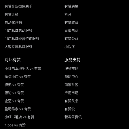
有赞企业微信助手
有赞跨境
有赞连锁
抖音
自动化营销
有赞教育
门店私域启动服务
直播电商
门店私域经营咨询服务
有赞公益
大客专属私域服务
小程序
对比有赞
服务支持
小红书本地生活 vs 有赞
服务市场
微信小店 vs 有赞
帮助中心
驿氪 vs 有赞
商家社区
银豹 vs 有赞
应用市场
企迈 vs 有赞
有赞头条
盈动易象 vs 有赞
有赞说
小红书薯店 vs 有赞
新零售资讯
flipos vs 有赞