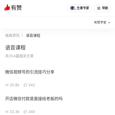
生意专家
导航
有赞学堂
电商资讯
语音课程
有赞说增长
语音课程
私域日历
增长方法
共354篇相关文章
有赞说案例拆解
有赞专家说
微信视频号的引流技巧分享
有赞成功案例
新零售最佳实践
25.8k
342
面对面聊增长
有赞春季发布会
实干家直播间
开店微信付款是直接给老板的吗
新零售大会
新零售茶会
23.3k
340