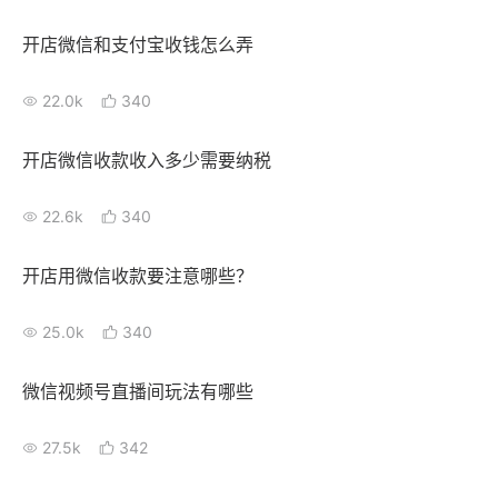
新零售私享会
门店经营增长公开课
开店微信和支付宝收钱怎么弄
AllValue
战略合作
22.0k
340
增长产品指南
开店微信收款收入多少需要纳税
智库
产品场景库
22.6k
340
产品更新动态
帮助中心
开店用微信收款要注意哪些？
行业洞察
25.0k
340
品牌消费观
行业报告
新零售资讯
微信视频号直播间玩法有哪些
培训课程
27.5k
342
私域课程
新零售内参