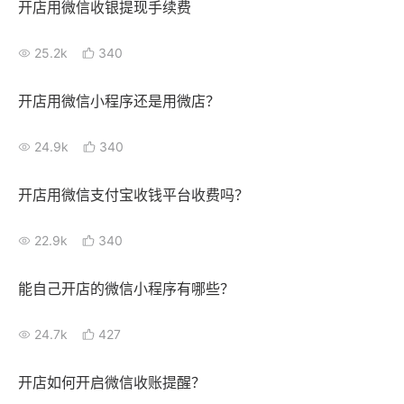
开店用微信收银提现手续费
增长俱乐部
25.2k
340
增长俱乐部
有赞商盟
开店用微信小程序还是用微店？
商家社区
社群交流
24.9k
340
合作共进
开店用微信支付宝收钱平台收费吗？
入驻有赞
认证代理商
22.9k
340
认证服务商
设计服务商
有赞云
数据通服务
能自己开店的微信小程序有哪些？
24.7k
427
开店如何开启微信收账提醒？