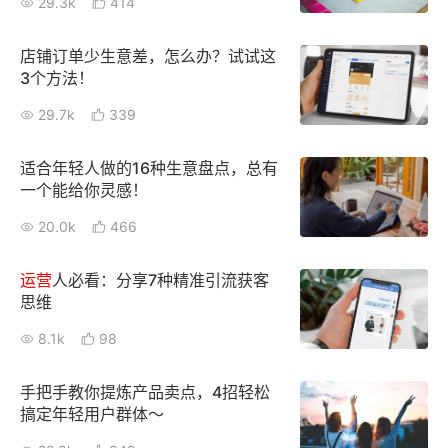
29.3k
414
增长俱乐部
店铺订单少生意差，怎么办？试试这
3个方法！
增长俱乐部
有赞商盟
29.7k
339
商家社区
社群交流
适合年轻人做的16种生意盘点，总有
合作共进
一个能给你灵感！
20.0k
466
入驻有赞
认证代理商
认证服务商
设计服务商
运营
人必看：分享7种精准引流获客
思维
有赞云
数据通服务
8.1k
98
手把手教你提炼产品卖点，4招轻松
搞定年轻用户群体～