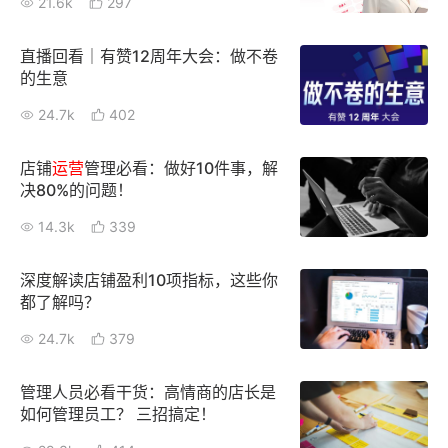
21.6k
297
新零售私享会
门店经营增长公开课
直播回看｜有赞12周年大会：做不卷
AllValue
战略合作
的生意
24.7k
402
增长产品指南
智库
产品场景库
店铺
运营
管理必看：做好10件事，解
决80%的问题！
产品更新动态
帮助中心
14.3k
339
行业洞察
深度解读店铺盈利10项指标，这些你
都了解吗？
品牌消费观
行业报告
24.7k
379
新零售资讯
管理人员必看干货：高情商的店长是
培训课程
如何管理员工？ 三招搞定！
私域课程
新零售内参