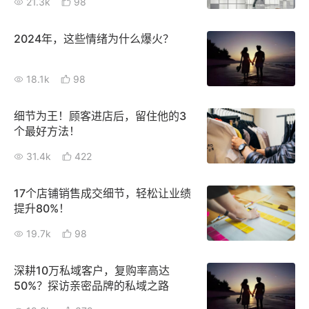
21.3k
98
2024年，这些情绪为什么爆火？
18.1k
98
细节为王！顾客进店后，留住他的3
个最好方法！
31.4k
422
17个店铺销售成交细节，轻松让业绩
提升80%！
19.7k
98
深耕10万私域客户，复购率高达
50%？探访亲密品牌的私域之路