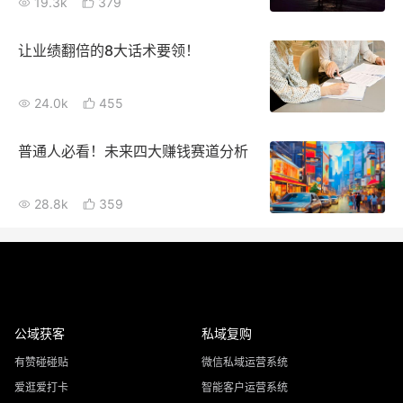
19.3k
379
让业绩翻倍的8大话术要领！
24.0k
455
普通人必看！未来四大赚钱赛道分析
28.8k
359
公域获客
私域复购
有赞碰碰贴
微信私域运营系统
爱逛爱打卡
智能客户运营系统