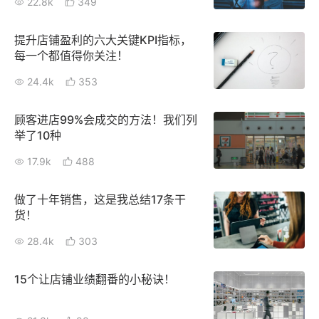
22.8k
349
提升店铺盈利的六大关键KPI指标，
每一个都值得你关注！
24.4k
353
顾客进店99%会成交的方法！我们列
举了10种
17.9k
488
做了十年销售，这是我总结17条干
货！
28.4k
303
15个让店铺业绩翻番的小秘诀！