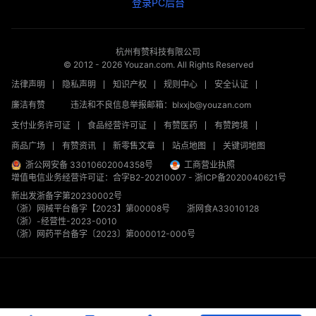
登录PC后台
杭州有赞科技有限公司
© 2012 -
2026
Youzan.com. All Rights Reserved
法律声明
隐私声明
知识产权
规则中心
安全认证
廉洁有赞
违法和不良信息举报邮箱：blxxjb@youzan.com
支付业务许可证
食品经营许可证
有赞医药
有赞跨境
商品广场
有赞资讯
新零售文章
站点地图
关键词地图
浙公网安备 33010602004358号
工商营业执照
增值电信业务经营许可证：合字B2-20210007
-
浙ICP备2020040621号
新出发浙备字第20230002号
（浙）网械平台备字【2023】第00008号
浙网食A33010128
（浙）-经营性-2023-0010
（浙）网药平台备字〔2023〕第000012-000号