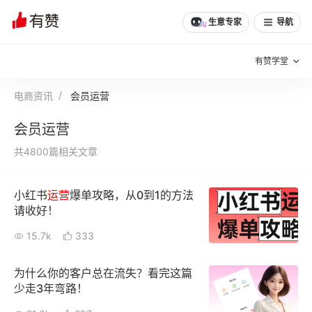
生意专家
导航
有赞学堂
电商资讯
会员运营
有赞说增长
会员运营
私域日历
增长方法
共4800篇相关文章
有赞说案例拆解
有赞专家说
小红书
运营
爆单攻略，从0到1的方法
有赞成功案例
新零售最佳实践
请收好！
面对面聊增长
15.7k
333
有赞春季发布会
实干家直播间
为什么你的客户总在流失？看完这篇
少走3年弯路！
新零售大会
新零售茶会