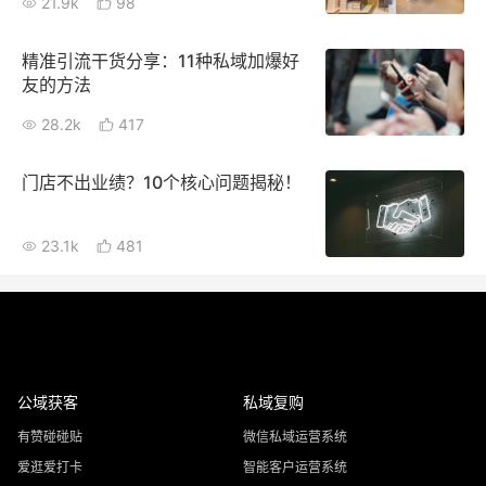
21.9k
98
精准引流干货分享：11种私域加爆好
友的方法
28.2k
417
门店不出业绩？10个核心问题揭秘！
23.1k
481
公域获客
私域复购
有赞碰碰贴
微信私域运营系统
爱逛爱打卡
智能客户运营系统