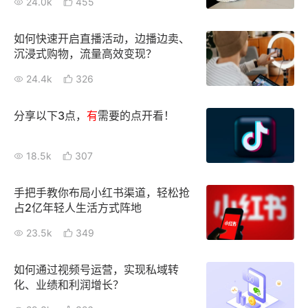
24.0k
455
增长俱乐部
如何快速开启直播活动，边播边卖、
沉浸式购物，流量高效变现？
增长俱乐部
有赞商盟
24.4k
326
商家社区
社群交流
分享以下3点，
有
需要的点开看！
合作共进
18.5k
307
入驻有赞
认证代理商
认证服务商
设计服务商
手把手教你布局小红书渠道，轻松抢
占2亿年轻人生活方式阵地
有赞云
数据通服务
23.5k
349
如何通过视频号运营，实现私域转
化、业绩和利润增长？