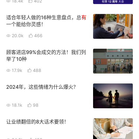
18.4k
402
新零售私享会
门店经营增长公开课
适合年轻人做的16种生意盘点，总
有
AllValue
战略合作
一个能给你灵感！
20.0k
466
增长产品指南
智库
产品场景库
顾客进店99%会成交的方法！我们列
举了10种
产品更新动态
帮助中心
17.9k
488
行业洞察
2024年，这些情绪为什么爆火？
品牌消费观
行业报告
18.1k
98
新零售资讯
让业绩翻倍的8大话术要领！
培训课程
私域课程
新零售内参