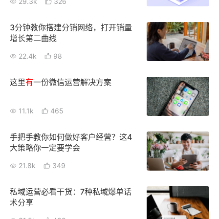
29.3k
326
3分钟教你搭建分销网络，打开销量
增长第二曲线
22.4k
98
这里
有
一份微信运营解决方案
11.1k
465
手把手教你如何做好客户经营？这4
大策略你一定要学会
21.8k
349
私域运营必看干货：7种私域爆单话
术分享