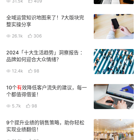
31.5k
409
全域运营知识地图来了！7大版块完
整实操分享
26.1k
306
2024「十大生活趋势」洞察报告 ：
品牌如何迎合大众情绪？
12.4k
98
10个
有
效降低客户流失的建议，每一
个都值得借鉴！
5.7k
98
9个提升业绩的销售策略，助你轻松
实现业绩翻倍！