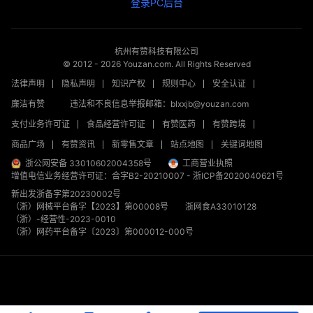
登录PC后台
杭州有赞科技有限公司
© 2012 -
2026
Youzan.com. All Rights Reserved
法律声明
隐私声明
知识产权
规则中心
安全认证
廉洁有赞
违法和不良信息举报邮箱：blxxjb@youzan.com
支付业务许可证
食品经营许可证
有赞医药
有赞跨境
商品广场
有赞资讯
新零售文章
站点地图
关键词地图
浙公网安备 33010602004358号
工商营业执照
增值电信业务经营许可证：合字B2-20210007
-
浙ICP备2020040621号
新出发浙备字第20230002号
（浙）网械平台备字【2023】第00008号
浙网食A33010128
（浙）-经营性-2023-0010
（浙）网药平台备字〔2023〕第000012-000号