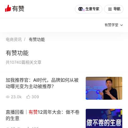
生意专家
导航
有赞学堂
电商资讯
有赞功能
有赞说增长
有赞功能
私域日历
增长方法
共10740篇相关文章
有赞说案例拆解
有赞专家说
加我推荐官：AI时代，品牌如何从被
有赞成功案例
新零售最佳实践
动曝光变为主动被推荐？
面对面聊增长
23.0k
309
有赞春季发布会
实干家直播间
直播回看｜
有
赞
12周年大会：做不卷
的生意
新零售大会
新零售茶会