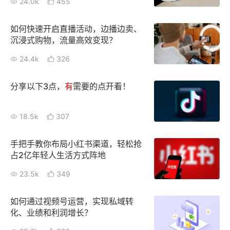
24.0k
455
增长俱乐部
如何快速开启直播活动，边播边卖、
沉浸式购物，流量高效变现？
增长俱乐部
有赞商盟
24.4k
326
商家社区
社群交流
分享以下3点，
有
需要的点开看！
合作共进
18.5k
307
入驻有赞
认证代理商
认证服务商
设计服务商
手把手教你布局小红书渠道，轻松抢
占2亿年轻人生活方式阵地
有赞云
数据通服务
23.5k
349
如何通过视频号运营，实现私域转
化、业绩和利润增长？