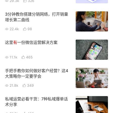
29.3k
326
3分钟教你搭建分销网络，打开销量
增长第二曲线
22.4k
98
这里
有
一份微信运营解决方案
11.1k
465
手把手教你如何做好客户经营？这4
大策略你一定要学会
21.8k
349
私域运营必看干货：7种私域爆单话
术分享