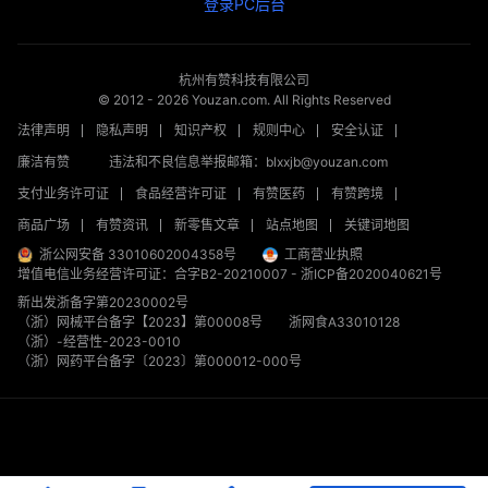
登录PC后台
杭州有赞科技有限公司
© 2012 -
2026
Youzan.com. All Rights Reserved
法律声明
隐私声明
知识产权
规则中心
安全认证
廉洁有赞
违法和不良信息举报邮箱：blxxjb@youzan.com
支付业务许可证
食品经营许可证
有赞医药
有赞跨境
商品广场
有赞资讯
新零售文章
站点地图
关键词地图
浙公网安备 33010602004358号
工商营业执照
增值电信业务经营许可证：合字B2-20210007
-
浙ICP备2020040621号
新出发浙备字第20230002号
（浙）网械平台备字【2023】第00008号
浙网食A33010128
（浙）-经营性-2023-0010
（浙）网药平台备字〔2023〕第000012-000号