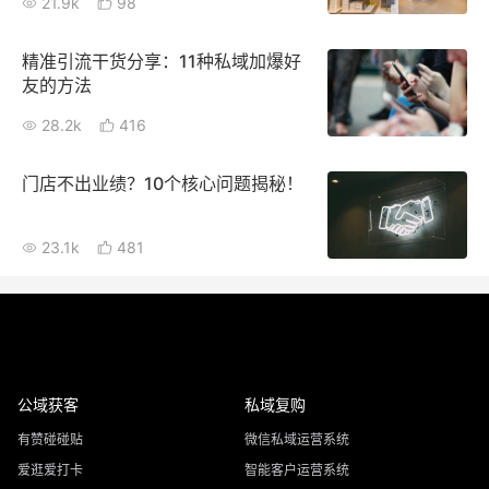
21.9k
98
精准引流干货分享：11种私域加爆好
友的方法
28.2k
416
门店不出业绩？10个核心问题揭秘！
23.1k
481
公域获客
私域复购
有赞碰碰贴
微信私域运营系统
爱逛爱打卡
智能客户运营系统