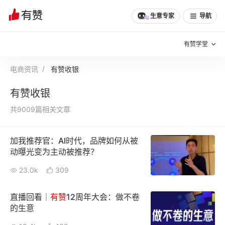
生意专家
导航
有赞学堂
电商资讯
有赞收银
有赞说增长
有赞收银
私域日历
增长方法
共9009篇相关文章
有赞说案例拆解
有赞专家说
加我推荐官：AI时代，品牌如何从被
有赞成功案例
新零售最佳实践
动曝光变为主动被推荐？
面对面聊增长
23.0k
309
有赞春季发布会
实干家直播间
直播回看｜
有
赞
12周年大会：做不卷
的生意
新零售大会
新零售茶会