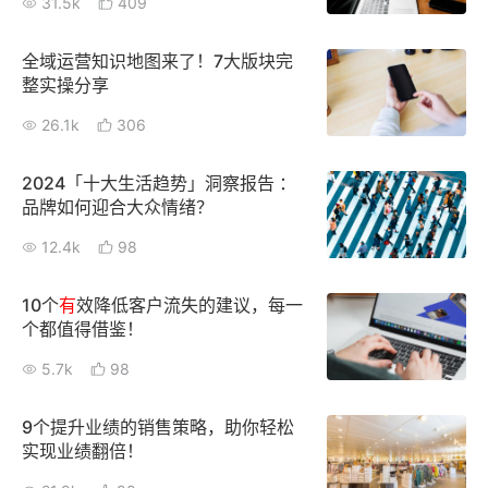
31.5k
409
全域运营知识地图来了！7大版块完
整实操分享
26.1k
306
2024「十大生活趋势」洞察报告 ：
品牌如何迎合大众情绪？
12.4k
98
10个
有
效降低客户流失的建议，每一
个都值得借鉴！
5.7k
98
9个提升业绩的销售策略，助你轻松
实现业绩翻倍！