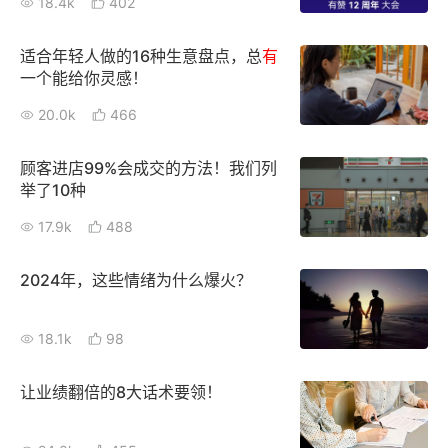
18.4k
402
新零售私享会
门店经营增长公开课
适合年轻人做的16种生意盘点，总
有
AllValue
战略合作
一个能给你灵感！
20.0k
466
增长产品指南
智库
产品场景库
顾客进店99%会成交的方法！我们列
举了10种
产品更新动态
帮助中心
17.9k
488
行业洞察
2024年，这些情绪为什么爆火？
品牌消费观
行业报告
18.1k
98
新零售资讯
让业绩翻倍的8大话术要领！
培训课程
私域课程
新零售内参