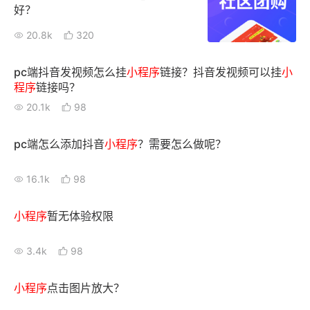
好？
20.8k
320
pc端抖音发视频怎么挂
小
程序
链接？抖音发视频可以挂
小
程序
链接吗？
20.1k
98
pc端怎么添加抖音
小
程序
？需要怎么做呢？
16.1k
98
小
程序
暂无体验权限
3.4k
98
小
程序
点击图片放大？