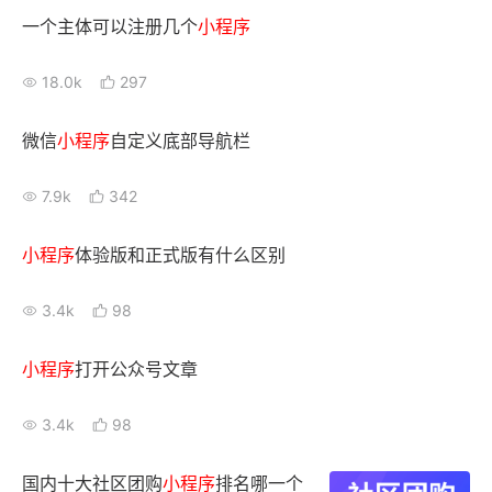
一个主体可以注册几个
小
程序
增长俱乐部
18.0k
297
增长俱乐部
有赞商盟
微信
小
程序
自定义底部导航栏
商家社区
社群交流
7.9k
342
合作共进
入驻有赞
认证代理商
小
程序
体验版和正式版有什么区别
认证服务商
设计服务商
3.4k
98
有赞云
数据通服务
小
程序
打开公众号文章
3.4k
98
国内十大社区团购
小
程序
排名哪一个