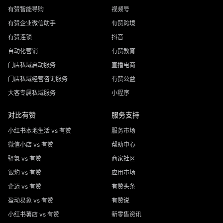
有赞智能导购
视频号
有赞企业微信助手
有赞跨境
有赞连锁
抖音
自动化营销
有赞教育
门店私域启动服务
直播电商
门店私域经营咨询服务
有赞公益
大客专属私域服务
小程序
对比有赞
服务支持
小红书本地生活 vs 有赞
服务市场
微信小店 vs 有赞
帮助中心
驿氪 vs 有赞
商家社区
银豹 vs 有赞
应用市场
企迈 vs 有赞
有赞头条
盈动易象 vs 有赞
有赞说
小红书薯店 vs 有赞
新零售资讯