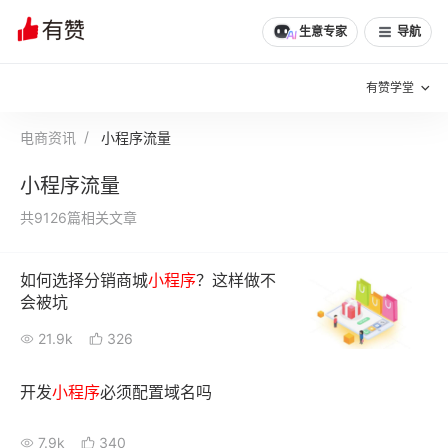
生意专家
导航
有赞学堂
电商资讯
小程序流量
有赞说增长
小程序流量
私域日历
增长方法
共9126篇相关文章
有赞说案例拆解
有赞专家说
如何选择分销商城
小
程序
？这样做不
有赞成功案例
新零售最佳实践
会被坑
面对面聊增长
21.9k
326
有赞春季发布会
实干家直播间
开发
小
程序
必须配置域名吗
新零售大会
新零售茶会
7.9k
340