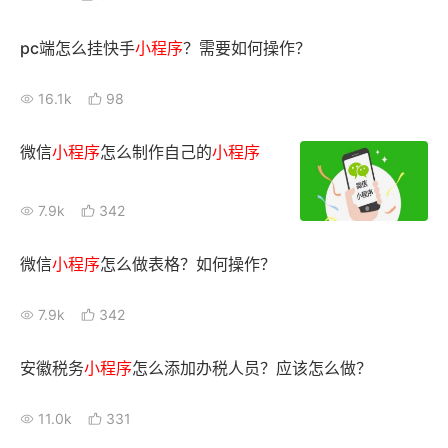
新零售私享会
门店经营增长公开课
pc端怎么挂快手
小
程序
？需要如何操作？
AllValue
战略合作
16.1k
98
增长产品指南
微信
小
程序
怎么制作自己的
小
程序
智库
产品场景库
产品更新动态
帮助中心
7.9k
342
行业洞察
微信
小
程序
怎么做表格？如何操作？
品牌消费观
行业报告
7.9k
342
新零售资讯
安徽税务
小
程序
怎么添加办税人员？应该怎么做？
培训课程
11.0k
331
私域课程
新零售内参