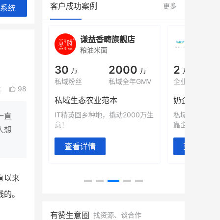
客户成功案例
更多
系统
城
谦益香畴旗舰店
白帝
粮油米面
小吃快
00
30
2000
2
%
万
万
万人
会员的客单价提升
私域粉丝
私域全年GMV
企业微信半年拉
k
98
万
私域生态农业范本
奶企靠企业微
有赞破局新
IT精英回乡种地，撬动2000万生
私域样本打法
一直
意！
靠企业微信实现
人想
查看详情
查看详情
直以来
钱的。
有赞生意圈
找资源、谈合作