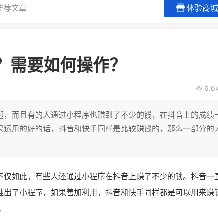
推荐文章
体验商城
BEIESTATE贝易品牌
龙贝莱商
女装
商城
？需要如何操作？
母婴
200
2
万
万
1
2
收
月销
top
亿元
6.6
类目销售额
年度GMV
爆发
发力私域月销200
有货源没流量？母婴馆如何破局
辅食品
这家女装连锁如何借
迎，而且有的人通过小程序也赚到了不少的钱，在抖音上的成绩
零售？
他只用7年做到平台销冠，转战私
果运用的好的话，抖音和快手同样是比较赚钱的，那么一部分的
域如何破局？
查看详情
查看详情
不仅如此，有些人还通过小程序在抖音上赚了不少的钱。抖音一
推出了小程序，如果善加利用，抖音和快手同样都是可以用来赚
。