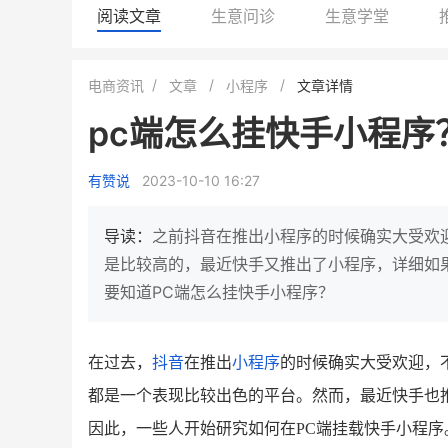
阅读文章
生意问诊
生意学堂
白帝牛奶旗舰店
小鹿蓝蓝会员
电商资讯
文章
小程序
文章详情
小吃快餐
休闲零食
pc端怎么挂快手小程序
2
900
80%
7900
万人
万
+
企业微信半年拉新
年销售额
复购率
一季度营
有赞说
2023-10-10 16:27
奶企靠企业微信销售额翻8倍
国民品牌副线的私域大
私域样本打法！新希望白帝乳业
三只松鼠旗下的网红婴儿
导读：
之前抖音在推出小程序的时候确实大受欢
靠企业微信实现销售额翻 8 倍！
牌，22天便拿下类目第一
是比较高的，最近快手又推出了小程序，详细如
要知道PC端怎么挂快手小程序？
查看详情
查看详情
在过去，
抖音
在推出
小程序
的时候确实大受欢迎，
都是一个表现比较出色的平台。然而，最近快手也
因此，一些人开始研究如何在
PC端挂载快手小程序