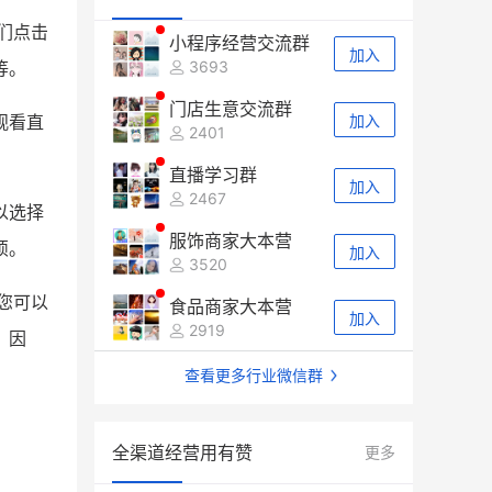
们点击
小程序经营交流群
加入
3693
等。
门店生意交流群
加入
观看直
2401
直播学习群
加入
2467
以选择
服饰商家大本营
烦。
加入
3520
您可以
食品商家大本营
加入
2919
。因
查看更多行业微信群
全渠道经营用有赞
更多