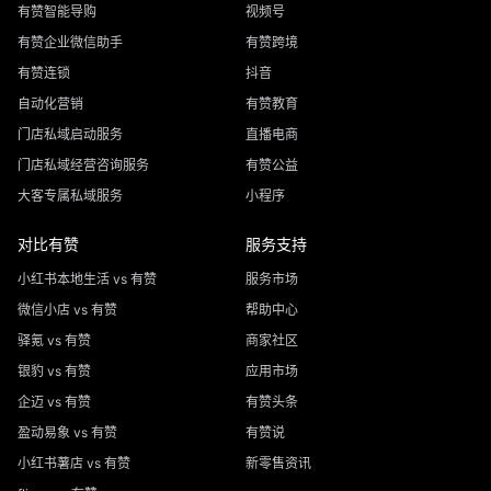
有赞智能导购
视频号
有赞企业微信助手
有赞跨境
有赞连锁
抖音
自动化营销
有赞教育
门店私域启动服务
直播电商
门店私域经营咨询服务
有赞公益
大客专属私域服务
小程序
对比有赞
服务支持
小红书本地生活 vs 有赞
服务市场
微信小店 vs 有赞
帮助中心
驿氪 vs 有赞
商家社区
银豹 vs 有赞
应用市场
企迈 vs 有赞
有赞头条
盈动易象 vs 有赞
有赞说
小红书薯店 vs 有赞
新零售资讯