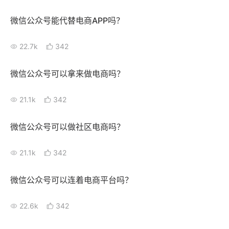
新零售私享会
门店经营增长公开课
微信公众号能代替电商APP吗？
AllValue
战略合作
22.7k
342
增长产品指南
微信公众号可以拿来做电商吗？
智库
产品场景库
21.1k
342
产品更新动态
帮助中心
微信公众号可以做社区电商吗？
行业洞察
21.1k
342
品牌消费观
行业报告
新零售资讯
微信公众号可以连着电商平台吗？
培训课程
22.6k
342
私域课程
新零售内参