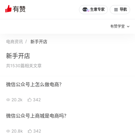
生意专家
导航
有赞学堂
电商资讯
新手开店
有赞说增长
新手开店
私域日历
增长方法
共1530篇相关文章
有赞说案例拆解
有赞专家说
微信公众号上怎么做电商？
有赞成功案例
新零售最佳实践
20.2k
342
面对面聊增长
有赞春季发布会
实干家直播间
微信公众号上商城是电商吗？
新零售大会
新零售茶会
20.8k
342