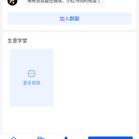
用有赞就能在微信、小红书同时经营了
餐饮也得靠私域和服务提高竞争力
加入群聊
昨晚的直播课程太好啦❤️
生意学堂
更多视频