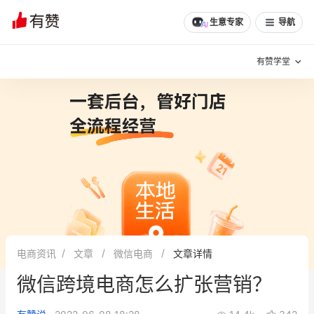
文章
问诊
群聊
学堂
推荐
分享
生意专家
导航
有赞学堂
有赞说增长
私域日历
增长方法
有赞说案例拆解
有赞专家说
有赞成功案例
新零售最佳实践
面对面聊增长
电商资讯
文章
微信电商
文章详情
有赞春季发布会
实干家直播间
微信跨境电商怎么扩张营销？
新零售大会
新零售茶会