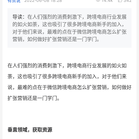
有赞说
2022-06-08 18:28
14.4k
342
新零售私享会
门店经营增长公开课
导读：
在人们强烈的消费刺激下，跨境电商行业发展
AllValue
战略合作
的如火如荼，这也吸引了很多跨境电商新手的加入，
对于他们来说，最难的点在于微信跨境电商怎么扩张
增长产品指南
营销，如何做好扩张营销还是一门学门。
智库
产品场景库
产品更新动态
帮助中心
在人们强烈的消费刺激下，跨境电商行业发展的如火如
荼，这也吸引了很多跨境电商新手的加入，对于他们来
行业洞察
说，最难的点在于微信跨境电商怎么扩张营销，如何做好
品牌消费观
行业报告
扩张营销还是一门学门。
新零售资讯
培训课程
垂直领域，获取资源
私域课程
新零售内参