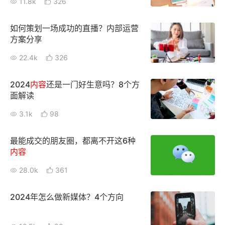
11.8k
326
增长俱乐部
如何策划一场成功的直播？内部运营
方案分享
增长俱乐部
有赞商盟
22.4k
326
商家社区
社群交流
2024
内容
还是一门好生意吗？8个方
合作共进
面解读
3.1k
98
入驻有赞
认证代理商
认证服务商
设计服务商
最能成交的朋友圈，都离不开这6种
内容
有赞云
数据通服务
28.0k
361
2024年怎么做新媒体？4个方向