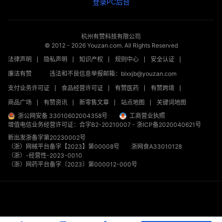
登录PC后台
杭州有赞科技有限公司
© 2012 -
2026
Youzan.com. All Rights Reserved
法律声明
隐私声明
知识产权
规则中心
安全认证
廉洁有赞
违法和不良信息举报邮箱：blxxjb@youzan.com
支付业务许可证
食品经营许可证
有赞医药
有赞跨境
商品广场
有赞资讯
新零售文章
站点地图
关键词地图
浙公网安备 33010602004358号
工商营业执照
增值电信业务经营许可证：合字B2-20210007
-
浙ICP备2020040621号
新出发浙备字第20230002号
（浙）网械平台备字【2023】第00008号
浙网食A33010128
（浙）-经营性-2023-0010
（浙）网药平台备字〔2023〕第000012-000号