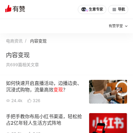
生意专家
导航
有赞学堂
电商资讯
内容变现
有赞说增长
内容变现
私域日历
增长方法
共699篇相关文章
有赞说案例拆解
有赞专家说
如何快速开启直播活动，边播边卖、
有赞成功案例
新零售最佳实践
沉浸式购物，流量高效
变现
？
面对面聊增长
24.4k
326
有赞春季发布会
实干家直播间
手把手教你布局小红书渠道，轻松抢
占2亿年轻人生活方式阵地
新零售大会
新零售茶会