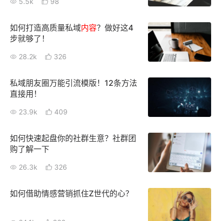
5.5k
98
如何打造高质量私域
内容
？做好这4
步就够了！
28.2k
326
私域朋友圈万能引流模版！12条方法
直接用！
23.9k
409
如何快速起盘你的社群生意？社群团
购了解一下
26.3k
326
如何借助情感营销抓住Z世代的心？