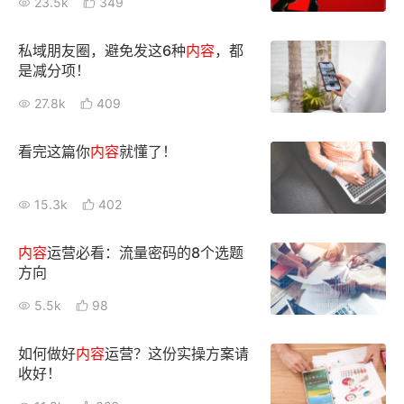
23.5k
349
新零售私享会
门店经营增长公开课
私域朋友圈，避免发这6种
内容
，都
AllValue
战略合作
是减分项！
27.8k
409
增长产品指南
智库
产品场景库
看完这篇你
内容
就懂了！
产品更新动态
帮助中心
15.3k
402
行业洞察
内容
运营必看：流量密码的8个选题
方向
品牌消费观
行业报告
5.5k
98
新零售资讯
如何做好
内容
运营？这份实操方案请
培训课程
收好！
私域课程
新零售内参