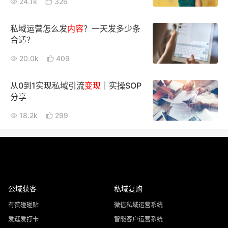
24.1k
326
私域运营怎么发
内容
？一天发多少条
合适？
20.0k
409
从0到1实现私域引流
变现
｜实操SOP
分享
18.2k
299
公域获客
私域复购
有赞碰碰贴
微信私域运营系统
爱逛爱打卡
智能客户运营系统