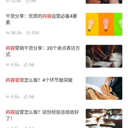
12.5k
98
干货分享：优质的
内容
运营必备4要
素
26.3k
339
内容
营销干货分享：20个卖点表达方
式
5.5k
98
内容
变现
怎么做？4个环节做突破
5.5k
98
内容
运营怎么做？这份经验总结收好
了！