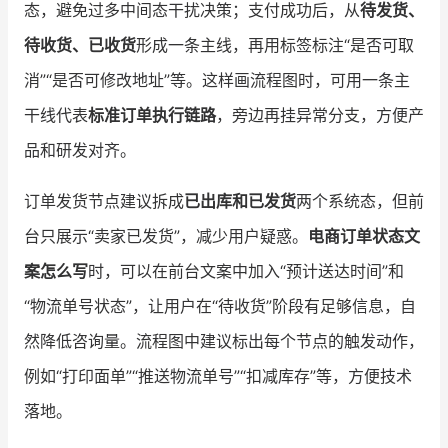
态，避免过多中间态干扰决策；支付成功后，从
待发货、
待收货、已收货
形成一条主线，再用标签标注“是否可取
消”“是否可修改地址”等。这样画流程图时，可用一条主
干线代表
标准订单执行链路
，旁边再挂异常分支，方便产
品和研发对齐。
订单发货节点建议拆成
已出库和已发货
两个系统态，但前
台只展示“卖家已发货”，减少用户疑惑。
电商订单状态文
案怎么写
时，可以在前台文案中加入“预计送达时间”和
“物流单号状态”，让用户在“待收货”阶段有足够信息，自
然降低咨询量。流程图中建议标出每个节点的触发动作，
例如“打印面单”“推送物流单号”“扣减库存”等，方便技术
落地。