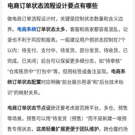
电商订单状态流程设计要点有哪些
做电商订单流程设计时，关键是控制状态数量和含义边
界。
电商系统
订单状态太多
，客服和商家都容易混乱，记
录也不利于风控和报表。一般建议用户侧状态控制在7个
以内：待支付、支付中、待发货、部分发货、待收货、已
完成、已关闭；后台可以保留更多细分态，如“待审核”
“仓库拣货中”“打包中”等，但用标签或备注呈现。
电商系
统订单状态配置
时应明确“前台展示用语”和“后台技术标
识”的映射关系。
电商订单状态节点设计
还要考虑是否跨平台、多仓、预售
等场景。预售可以用“待发货（预售）”而不是新建一堆预
售专用状态，
这类轻量扩展更便于团队维护
。跨仓履约场