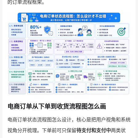
的订单流程框架。
增长俱乐部
增长俱乐部
有赞商盟
商家社区
社群交流
合作共进
入驻有赞
认证代理商
认证服务商
设计服务商
有赞云
数据通服务
电商订单从下单到收货流程图怎么画
电商订单状态流程图怎么设计，核心是把用户视角和系统
视角分开梳理。下单前可只保留
待支付和支付中
两类状