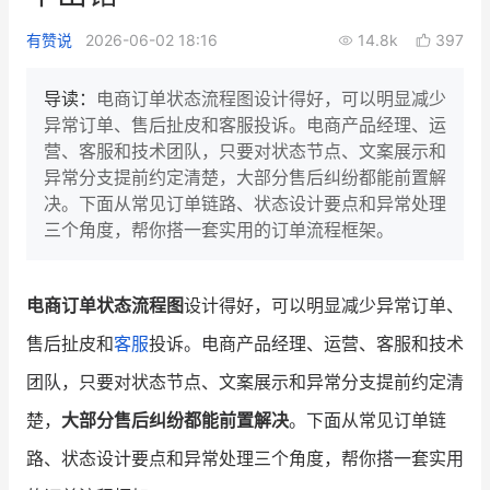
新零售私享会
门店经营增长公开课
有赞说
2026-06-02 18:16
14.8k
397
AllValue
战略合作
导读：
电商订单状态流程图设计得好，可以明显减少
异常订单、售后扯皮和客服投诉。电商产品经理、运
增长产品指南
营、客服和技术团队，只要对状态节点、文案展示和
异常分支提前约定清楚，大部分售后纠纷都能前置解
智库
产品场景库
决。下面从常见订单链路、状态设计要点和异常处理
产品更新动态
帮助中心
三个角度，帮你搭一套实用的订单流程框架。
行业洞察
电商订单状态流程图
设计得好，可以明显减少异常订单、
品牌消费观
行业报告
售后扯皮和
客服
投诉。电商产品经理、运营、客服和技术
新零售资讯
团队，只要对状态节点、文案展示和异常分支提前约定清
楚，
大部分售后纠纷都能前置解决
。下面从常见订单链
培训课程
路、状态设计要点和异常处理三个角度，帮你搭一套实用
私域课程
新零售内参