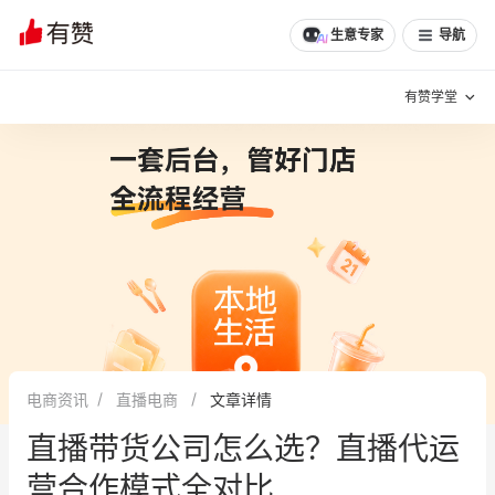
文章
问诊
群聊
学堂
推荐
分享
生意专家
导航
有赞学堂
有赞说增长
私域日历
增长方法
有赞说案例拆解
有赞专家说
有赞成功案例
新零售最佳实践
面对面聊增长
电商资讯
直播电商
文章详情
有赞春季发布会
实干家直播间
直播带货公司怎么选？直播代运
新零售大会
新零售茶会
营合作模式全对比