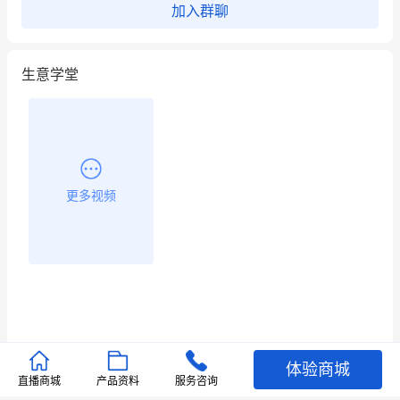
加入群聊
餐饮也得靠私域和服务提高竞争力
生意学堂
昨晚的直播课程太好啦❤️
更多视频
体验商城
推荐文章
直播商城
产品资料
服务咨询