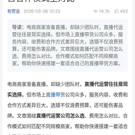
新零售私享会
门店经营增长公开课
有赞说
2026-05-28 10:23
14.7k
402
AllValue
战略合作
导读：
电商商家准备直播，却缺少团队时，直播代运
营往往是现实选择。但市场上直播带货公司众多，服
增长产品指南
务内容、收费和合作方式差异巨大，选错不仅浪费预
算，还可能伤害品牌。文章围绕直播代运营公司怎么
智库
产品场景库
选、费用怎么对比、合作模式如何匹配不同规模商
产品更新动态
帮助中心
家，帮助你快速搭建一套适合自己的直播带货方案。
行业洞察
电商商家准备直播，却缺少团队时，
直播代运营往往是现
品牌消费观
行业报告
实选择
。但市场上
直播带货
公司众多，服务内容、收费和
新零售资讯
合作方式差异巨大，选错不仅浪费预算，还可能伤害品
牌。文章围绕
直播代运营公司怎么选
、费用怎么对比、合
培训课程
作模式如何匹配不同规模商家，帮助你快速搭建一套适合
私域课程
新零售内参