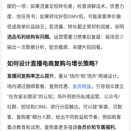
腿的一项：如果流量足但转化差，检查讲解话术、优惠力
度、信任背书；如果转化好但GMV低，可能是客单价偏
低或高单价品缺乏；若流量、转化都正常却利润差，说明
选品毛利结构有问题
。运营需要习惯事后复盘：每场至少
输出一次数据分析，配合截屏、关键片段回看。
如何设计直播电商复购与增长策略？
直播间复购率怎么提升
，要从“场内”和“场外”两端设计。
场内通过捆绑套餐、复购优惠、
会员权益
，引导观众建立
“在你家长期买”的认知；场外则依托私域运营、公众号/
社群、短信和CRM，进行分层触达。可以按“新客、沉默
客、复购客”细分人群，给出不同权益和节奏，例如新客
重点教育和试用，复购客更多强调
会员价和专属福利
。