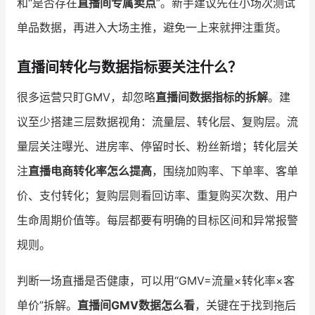
和“是否存在
直播间专属卖点
”。新手建议先在小场次测试
单品数据，再进入大场主推，避免一上来就押注重货。
直播间转化与数据指标要关注什么？
很多运营只盯GMV，却忽略
直播间数据指标的拆解
。建
议至少搭建三层数据视角：流量层、转化层、复购层。流
量层关注曝光、进房率、停留时长、粉丝新增；转化层关
注
直播电商转化率怎么提高
，围绕加购率、下单率、客单
价、支付转化；复购层则看回访率、重复购买次数、用户
生命周期价值等。每层都要有明确的目标区间和异常报警
规则。
判断一场直播是否健康，可以用“GMV=流量×转化率×客
单价”拆解。
直播间GMV数据怎么看
，关键在于找到拖后