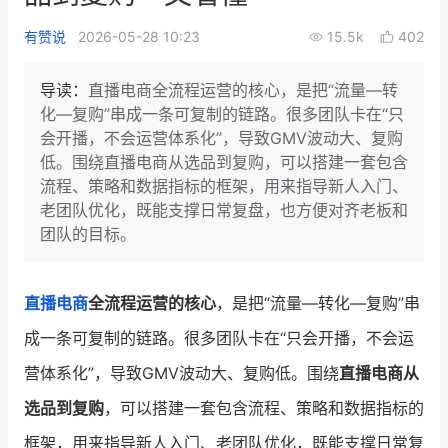
新零售私享会
门店经营增长公开课
有赞说
2026-05-28 10:23
15.5k
402
AllValue
战略合作
导读：
直播电商全流程运营的核心，是把“流量—转
化—复购”串成一条可复制的链路。很多团队卡在“只
增长产品指南
会开播，不会运营体系化”，导致GMV波动大、复购
低。围绕直播电商从选品到复购，可以搭建一套包含
智库
产品场景库
流程、策略和数据指标的框架，用来指导新人入门、
产品更新动态
帮助中心
老团队优化，既能支撑日常复盘，也方便对齐老板和
团队的目标。
行业洞察
品牌消费观
行业报告
直播电商
全流程运营的核心
，是把“流量—转化—复购”串
成一条可复制的链路。很多团队卡在“只会开播，不会运
新零售资讯
营体系化”，导致GMV波动大、复购低。围绕
直播电商从
培训课程
选品到复购
，可以搭建一套包含流程、策略和数据指标的
私域课程
新零售内参
框架，用来指导新人入门、老团队优化，既能支撑日常复