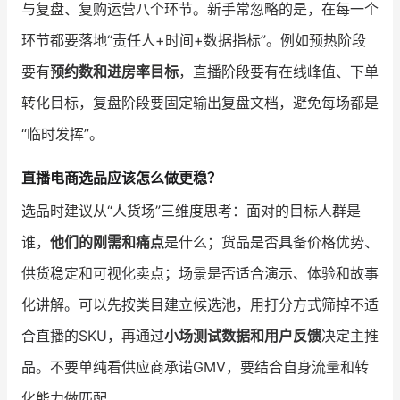
与复盘、复购运营八个环节。新手常忽略的是，在每一个
环节都要落地“责任人+时间+数据指标”。例如预热阶段
要有
预约数和进房率目标
，直播阶段要有在线峰值、下单
转化目标，复盘阶段要固定输出复盘文档，避免每场都是
“临时发挥”。
直播电商选品应该怎么做更稳？
选品时建议从“人货场”三维度思考：面对的目标人群是
谁，
他们的刚需和痛点
是什么；货品是否具备价格优势、
供货稳定和可视化卖点；场景是否适合演示、体验和故事
化讲解。可以先按类目建立候选池，用打分方式筛掉不适
合直播的SKU，再通过
小场测试数据和用户反馈
决定主推
品。不要单纯看供应商承诺GMV，要结合自身流量和转
化能力做匹配。