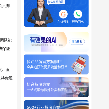
负责脚
在线咨询
预约回电
团队能
统保证
抢注品牌官方旗舰店
全渠道获取更多流量和订单
接、直
支持你现
抖音解决方案
一站式帮你做好外卖和团购
500+行业解决方案