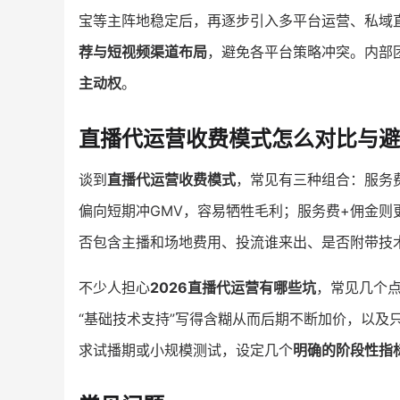
宝等主阵地稳定后，再逐步引入多平台运营、私域
荐与短视频渠道布局
，避免各平台策略冲突。内部
主动权
。
直播代运营收费模式怎么对比与避
谈到
直播代运营收费模式
，常见有三种组合：服务
偏向短期冲GMV，容易牺牲毛利；服务费+佣金则
否包含主播和场地费用、投流谁来出、是否附带技
不少人担心
2026直播代运营有哪些坑
，常见几个
“基础技术支持”写得含糊从而后期不断加价，以及
求试播期或小规模测试，设定几个
明确的阶段性指