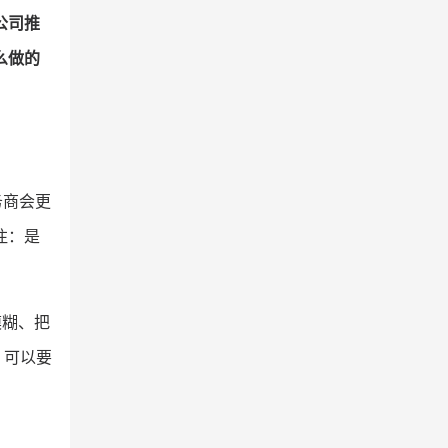
公司推
么做的
务商会更
注：是
模糊、把
，可以要