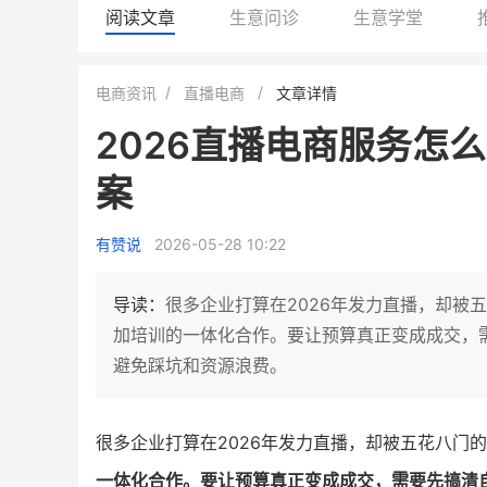
阅读文章
生意问诊
生意学堂
BEIESTATE贝易品牌
龙贝莱商城
电商资讯
直播电商
文章详情
女装
商城
2026直播电商服务怎
母婴
200
200
万
%
1
2
案
月销
top
亿元
类目销售额
年度GMV
发力私域月销200万
有赞说
2026-05-28 10:22
有货源没流量？母婴馆如何破局
这家女装连锁如何借有赞
零售？
他只用7年做到平台销冠，转战私
域如何破局？
导读：
很多企业打算在2026年发力直播，却被
查看详情
加培训的一体化合作。要让预算真正变成成交，
查看详情
避免踩坑和资源浪费。
很多企业打算在2026年发力直播，却被五花八门的
一体化合作。要让预算真正变成成交，需要先搞清