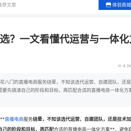
推荐文章
体验商城
谦益香畴旗舰店
白帝牛奶
粮油米面
小吃快餐
么选？一文看懂代运营与一体化
30
2000
2
万
万
万人
会员的客单价提升
私域粉丝
私域全年GMV
企业微信半年拉新
私域生态农业范本
奶企靠企业微信销
4.0
破局新
IT精英回乡种地，撬动2000万生
私域样本打法！新希
意！
靠企业微信实现销售额
五花八门的直播电商服务绕晕，不知该选代运营、自建团队，还
查看详情
查看详情
需要先搞清自己的阶段和目标，再匹配合适的直播电商一体化方
**
直播电商
服务
绕晕，不知该选代运营、自建团队，还是技术加
自己的阶段和目标，再匹配
合适的直播电商一体化方案**，避免