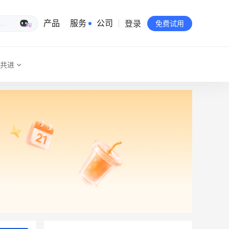
登录
生意专家
产品
服务
公司
免费试用
共进
有赞简介
投资者关系
品牌物料下载
员工验证
有赞公益
站点地图