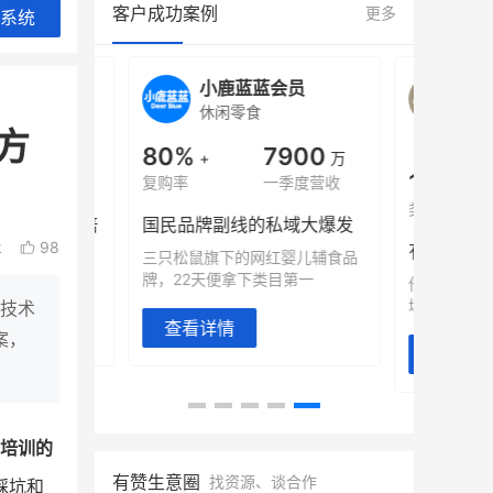
客户成功案例
更多
系统
旗舰店
小鹿蓝蓝会员
BEI
休闲零食
商城
方
母婴
900
80%
7900
万
+
万
1
年销售额
复购率
一季度营收
top
类目销售额
售额翻8倍
国民品牌副线的私域大爆发
k
98
望白帝乳业
三只松鼠旗下的网红婴儿辅食品
翻 8 倍！
牌，22天便拿下类目第一
他只用7年做
域如何破局？
是技术
查看详情
案，
查看详情
培训的
有赞生意圈
找资源、谈合作
踩坑和