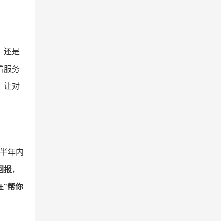
，还是
看服务
，让对
半年内
回报
，
在“帮你