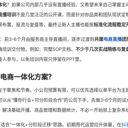
体化
？如果公司内部几乎没有直播经验、又希望未来自己掌握主
直播培训
不是几堂泛泛的公开课，而是针对你品类和团队现状定
景布置、投流与复盘等，最终让新人主播也能按
标准化流程稳定
：前3-6个月由服务商主导直播间，逐步过渡到
共建
电商直播
团
培训交付物，例如：完整SOP文档、
不少于几次实战陪练与复
人参与，以免培训内容只停留在PPT里。
电商一体化方案？
在于聚焦和节奏。小公司预算有限，可以优先选择以单平台为主
可以从“懂你行业+可分阶段合作”的公司下手，先做3-6个月的试
，解决基础开播、商品管理和数据统计，不必一开始就上复杂系
适合“一体化+分阶段迁移”思路。初期用代运营拉升体量，在
抖