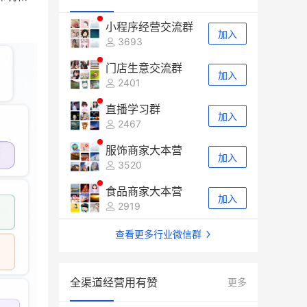
小程序经营交流群
加入
3693
门店生意交流群
加入
2401
直播学习群
加入
2467
服饰商家大本营
加入
3520
食品商家大本营
加入
2919
查看更多行业微信群
全渠道经营用有赞
更多