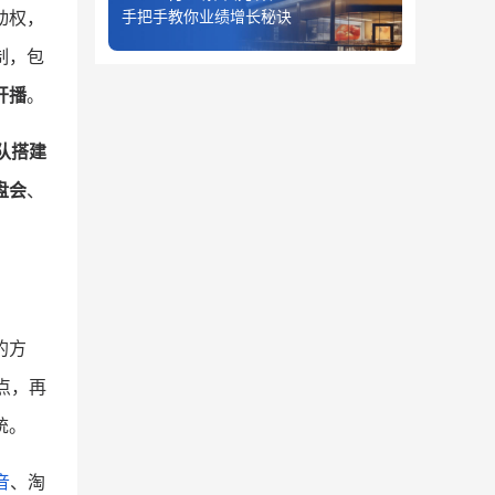
手把手教你业绩增长秘诀
动权，
制，包
开播
。
队搭建
盘会
、
的方
点，再
统。
音
、淘