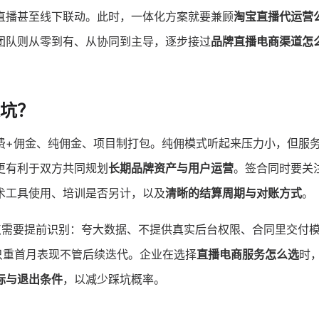
直播甚至线下联动。此时，一体化方案就要兼顾
淘宝直播代运营
团队则从零到有、从协同到主导，逐步接过
品牌直播电商渠道怎
坑？
费+佣金、纯佣金、项目制打包。纯佣模式听起来压力小，但服
更有利于双方共同规划
长期品牌资产与用户运营
。签合同时要关
术工具使用、培训是否另计，以及
清晰的结算周期与对账方式
。
点需要提前识别：夸大数据、不提供真实后台权限、合同里交付
只重首月表现不管后续迭代。企业在选择
直播电商服务怎么选
时
标与退出条件
，以减少踩坑概率。