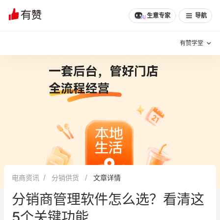
文章
问诊
群聊
学堂
推荐
分享
生意专家
导航
有赞学堂
有赞说增长
私域日历
增长方法
有赞说案例拆解
有赞专家说
有赞成功案例
新零售最佳实践
面对面聊增长
电商资讯
分销供货
文章详情
有赞春季发布会
实干家直播间
分销商管理软件怎么选？看清这
新零售大会
新零售茶会
5个关键功能