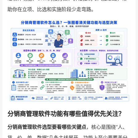
助你在立项、比选和实施阶段少走弯路。
增长俱乐部
增长俱乐部
有赞商盟
商家社区
社群交流
合作共进
入驻有赞
认证代理商
认证服务商
设计服务商
有赞云
数据通服务
分销商管理软件功能有哪些值得优先关注？
分销商管理软件选型要看哪些关键点
，核心是围绕“人、
货、价、单、数据”几条主线展开。功能上至少要覆盖分