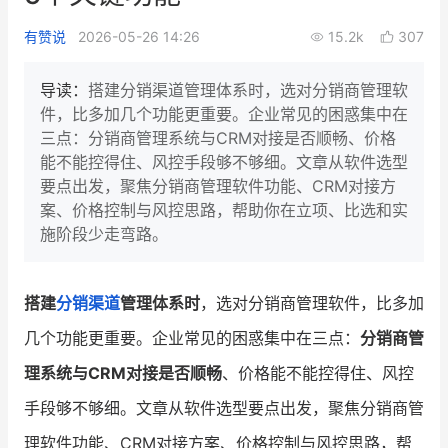
新零售私享会
门店经营增长公开课
有赞说
2026-05-26 14:26
15.2k
307
AllValue
战略合作
导读：
搭建分销渠道管理体系时，选对分销商管理软
件，比多加几个功能更重要。企业常见的困惑集中在
增长产品指南
三点：分销商管理系统与CRM对接是否顺畅、价格
能不能控得住、风控手段够不够细。文章从软件选型
智库
产品场景库
要点出发，聚焦分销商管理软件功能、CRM对接方
产品更新动态
帮助中心
案、价格控制与风控思路，帮助你在立项、比选和实
施阶段少走弯路。
行业洞察
品牌消费观
行业报告
搭建
分销渠道
管理体系时
，选对分销商管理软件，比多加
几个功能更重要。企业常见的困惑集中在三点：
分销商管
新零售资讯
理系统与CRM对接是否顺畅
、价格能不能控得住、风控
培训课程
手段够不够细。文章从软件选型要点出发，聚焦分销商管
私域课程
新零售内参
理软件功能、CRM对接方案、价格控制与风控思路，帮