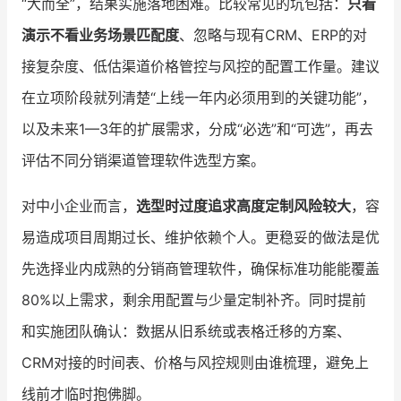
“大而全”，结果实施落地困难。比较常见的坑包括：
只看
演示不看业务场景匹配度
、忽略与现有CRM、ERP的对
接复杂度、低估渠道价格管控与风控的配置工作量。建议
在立项阶段就列清楚“上线一年内必须用到的关键功能”，
以及未来1—3年的扩展需求，分成“必选”和“可选”，再去
评估不同分销渠道管理软件选型方案。
对中小企业而言，
选型时过度追求高度定制风险较大
，容
易造成项目周期过长、维护依赖个人。更稳妥的做法是优
先选择业内成熟的分销商管理软件，确保标准功能能覆盖
80%以上需求，剩余用配置与少量定制补齐。同时提前
和实施团队确认：数据从旧系统或表格迁移的方案、
CRM对接的时间表、价格与风控规则由谁梳理，避免上
线前才临时抱佛脚。