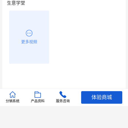
生意学堂
更多视频
体验商城
推荐文章
分销系统
产品资料
服务咨询
查看更多
店铺护航
有赞安心入驻 服务中断赔偿102.4倍