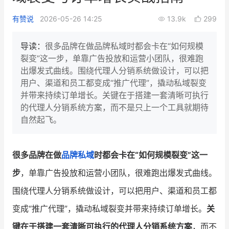
新零售私享会
门店经营增长公开课
有赞说
2026-05-26 14:25
13.9k
299
AllValue
战略合作
导读：
很多品牌在做品牌私域时都会卡在“如何规模
裂变”这一步，单靠广告投放和运营小团队，很难跑
增长产品指南
出爆发式曲线。围绕代理人分销系统做设计，可以把
用户、渠道和员工都变成“推广代理”，撬动私域裂变
智库
产品场景库
并带来持续订单增长。关键在于搭建一套清晰可执行
产品更新动态
帮助中心
的代理人分销系统方案，而不是只上一个工具就期待
自然起飞。
行业洞察
品牌消费观
行业报告
很多品牌在做
品牌私域
时都会卡在“如何规模裂变”这一
步
，单靠广告投放和运营小团队，很难跑出爆发式曲线。
新零售资讯
围绕代理人分销系统做设计，可以把用户、渠道和员工都
培训课程
变成“推广代理”，撬动私域裂变并带来持续订单增长。
关
私域课程
新零售内参
键在于搭建一套清晰可执行的代理人分销系统方案
，而不