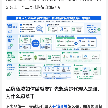
是只上一个工具就期待自然起飞。
增长俱乐部
增长俱乐部
有赞商盟
商家社区
社群交流
合作共进
入驻有赞
认证代理商
认证服务商
设计服务商
有赞云
数据通服务
品牌私域如何做裂变？先想清楚代理人是谁、
为什么愿意干
不少品牌一上来就问代理人
分销系统
怎么做，却没想清楚