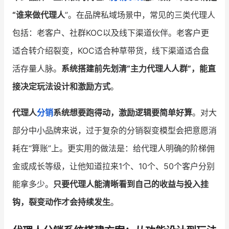
“谁来做代理人
”。在品牌私域场景中，常见的三类代理人
包括：老客户、社群KOC以及线下渠道伙伴。老客户更
适合转介绍裂变，KOC适合种草带货，线下渠道适合盘
活存量人脉。
系统搭建前先划清“主力代理人人群”，能直
接决定玩法设计和激励方式
。
代理人
分销
系统想要跑得动，激励逻辑要简单好算
。对大
部分中小品牌来说，过于复杂的分销裂变模型会把意愿消
耗在“算账”上。更实用的做法是：给代理人明确的阶梯佣
金或成长等级，让他知道拉来1个、10个、50个客户分别
能拿多少。
只要代理人能清晰看到自己的收益与投入挂
钩，裂变动作才会持续发生
。