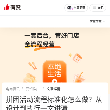
生意专家
导航
有赞学堂
有赞说增长
私域日历
增长方法
有赞说案例拆解
有赞专家说
有赞成功案例
新零售最佳实践
面对面聊增长
电商资讯
营销推广
文章详情
有赞春季发布会
实干家直播间
拼团活动流程标准化怎么做？从
新零售大会
新零售茶会
设计到执行一文讲清