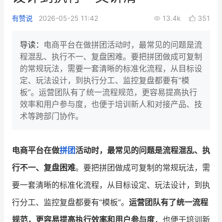
新零售私享会
门店经营增长公开课
有赞说
2026-05-25 11:42
13.4k
351
AllValue
战略合作
导读：
电商平台在做拼团活动时，最常见的问题是流
程混乱、执行不一、复盘困难。要把拼团做成可复制
增长产品指南
的常规玩法，需要一套清晰的标准化流程，从目标设
定、玩法设计，到执行分工、监控复盘都要有“模
智库
产品场景库
板”。运营团队有了统一流程规范，更容易提高执行
产品更新动态
帮助中心
效率和用户参与度，也便于培训新人和对接产品、技
术等跨部门协作。
行业洞察
品牌消费观
行业报告
电商平台在做
拼团
活动时，最常见的问题是流程混乱、执
行不一、复盘困难
。要把拼团做成可复制的常规玩法，需
新零售资讯
要一套清晰的标准化流程，从目标设定、玩法设计，到执
培训课程
行分工、监控复盘都要有“模板”。
运营团队有了统一流程
私域课程
新零售内参
规范，更容易提高执行效率和用户参与度
，也便于培训新