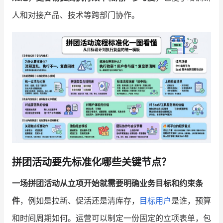
人和对接产品、技术等跨部门协作。
增长俱乐部
增长俱乐部
有赞商盟
商家社区
社群交流
合作共进
入驻有赞
认证代理商
认证服务商
设计服务商
有赞云
数据通服务
拼团活动要先标准化哪些关键节点？
一场拼团活动从立项开始就需要明确业务目标和约束条
件
，例如是拉新、促活还是清库存，
目标用户
是谁，预算
和时间周期如何。运营可以制定一份固定的立项表单，包