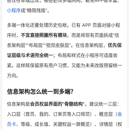
些仅在单端出现，哪些必须多端同构，避免APP很丰富、
小程序
成“精简残版”。
多端一体化还要处理历史包袱。已有 APP 页面对接小程
序时，
不宜直接照搬所有模块
，而是将现有页面拆成“信
息架构层”“布局层”“视觉皮肤层”。在信息架构层，
优先保
证层级与术语完全统一
；布局和样式在小程序可适度收
紧。这样既保留原有用户习惯，又能为未来改版预留统一
方向。
信息架构怎么统一到多端？
信息架构是
会员权益界面的“骨骼结构”
。建议统一三层：
入口层（首页、我的、订单页等入口规范）、概览层（
会
员卡
、等级、成长值、关键权益一屏概览）、详情层（权