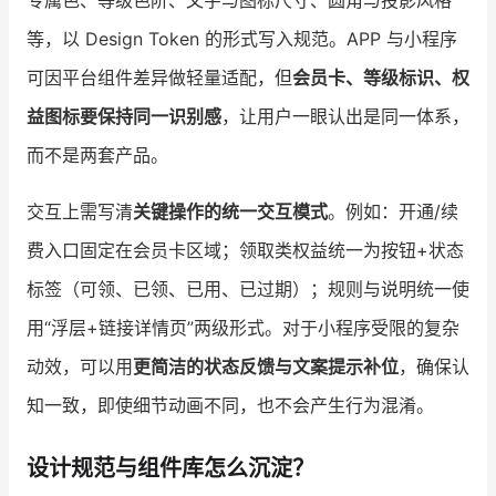
专属色、等级色阶、文字与图标尺寸、圆角与投影风格
等，以 Design Token 的形式写入规范。APP 与小程序
可因平台组件差异做轻量适配，但
会员卡、等级标识、权
益图标要保持同一识别感
，让用户一眼认出是同一体系，
而不是两套产品。
交互上需写清
关键操作的统一交互模式
。例如：开通/续
费入口固定在会员卡区域；领取类权益统一为按钮+状态
标签（可领、已领、已用、已过期）；规则与说明统一使
用“浮层+链接详情页”两级形式。对于小程序受限的复杂
动效，可以用
更简洁的状态反馈与文案提示补位
，确保认
知一致，即使细节动画不同，也不会产生行为混淆。
设计规范与组件库怎么沉淀？