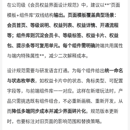
在公司级《会员权益界面设计规范》中，建议以**“页面
模板+组件库”双线结构
输出。页面模板覆盖典型场景：
会员首页、等级说明、权益列表、权益详情、开通流程
等；组件库则沉淀会员卡、等级标签、权益卡片、权益
包、提示条等可复用单元。每个组件需明确
跨端共用属性
与端内特殊属性**，减少二次解释成本。
设计规范需要与研发语言打通。为每个组件给出
统一命名
与状态枚举表
，如权益卡片中的状态、角标类型、可配置
字段等，与前端组件库一一对应。这样在新增玩法时，产
品只需挑选既有组件组合，不必重新画稿、重新开发，从
而
降低多端同步成本并减少界面碎片化
。规范版本更新
时，也要标注对旧页面的影响范围和替换策略。