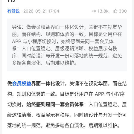
新零售私享会
门店经营增长公开课
有赞说
2026-05-21 17:04
13.8k
300
AllValue
战略合作
导读：
做会员权益界面一体化设计，关键不在视觉华
丽，而在结构、规则和体验的一致。目标是让用户在
增长产品指南
APP 与小程序切换时，始终感到是同一套会员体
系：入口位置稳定、层级逻辑清晰、权益展示有秩
智库
产品场景库
序，同时给设计与开发一份可落地的统一规范，避免
产品更新动态
帮助中心
多端各自演化、后期难以维护。
行业洞察
做
会员权益
界面一体化设计
，关键不在视觉华丽，而在结
品牌消费观
行业报告
构、规则和体验的一致。目标是让用户在 APP 与小程序
新零售资讯
切换时，
始终感到是同一套会员体系
：入口位置稳定、层
级逻辑清晰、权益展示有秩序，同时给设计与开发一份可
培训课程
落地的统一规范，避免多端各自演化、后期难以维护。
私域课程
新零售内参