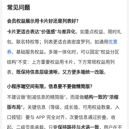
常见问题
会员权益展示用卡片好还是列表好？
卡片更适合表达“价值感”与差异化
，如重点权益、限时礼
包、联名特权等；列表更适合高密度罗列，如通用
优惠
券
、基础服务权益。多端一体化时，可以固定“权益分区
结构”不变：上方重要权益用卡片，下方常规权益用列
表，
既保持信息层级清晰，又方便多端统一改版
。
小程序端空间有限，信息要不要做精简版？
不建议做“削减信息的精简版”，而是做
结构一致的“浓缩
版布局”
。关键信息（等级、成长值、可用权益数量、入
口按钮）要与 APP 完全对齐，次要信息通过折叠、收
起、二级页面承载。只要
保持路径与术语一致
，用户在不