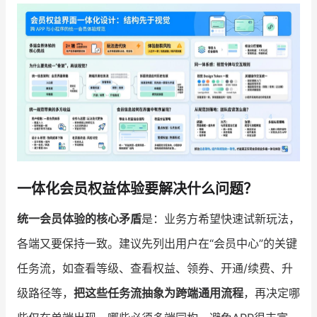
增长俱乐部
增长俱乐部
有赞商盟
商家社区
社群交流
合作共进
入驻有赞
认证代理商
一体化会员权益体验要解决什么问题？
认证服务商
设计服务商
统一会员体验的核心矛盾
是：业务方希望快速试新玩法，
有赞云
数据通服务
各端又要保持一致。建议先列出用户在“会员中心”的关键
任务流，如查看等级、查看权益、领券、开通/续费、升
级路径等，
把这些任务流抽象为跨端通用流程
，再决定哪