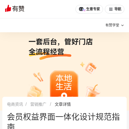
生意专家
导航
有赞学堂
有赞说增长
私域日历
增长方法
有赞说案例拆解
有赞专家说
有赞成功案例
新零售最佳实践
面对面聊增长
电商资讯
营销推广
文章详情
有赞春季发布会
实干家直播间
会员权益界面一体化设计规范指
新零售大会
新零售茶会
南