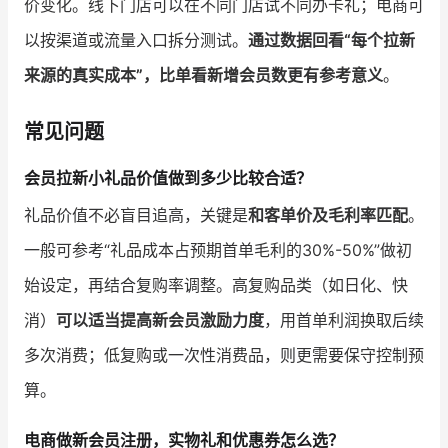
价变化。线下门店可以在不同门店试不同办卡礼；电商可
以按渠道或流量入口拆分测试。
通过数据回看“每个拉新
来源的真实成本”，比单看新增会员数更有参考意义
。
常见问题
会员拉新小礼品价值做到多少比较合适？
礼品价值不必盲目追高，关键是
和客单价及毛利率匹配
。
一般可参考“礼品成本占预期首单毛利的30%-50%”做初
始设定，再结合复购率调整。高复购品类（如日化、快
消）
可以适当提高新会员激励力度
，用首单利润换取后续
多次消费；低复购或一次性消费品，则更需要保守控制预
算。
电商做新会员注册，实物礼和优惠券怎么选？