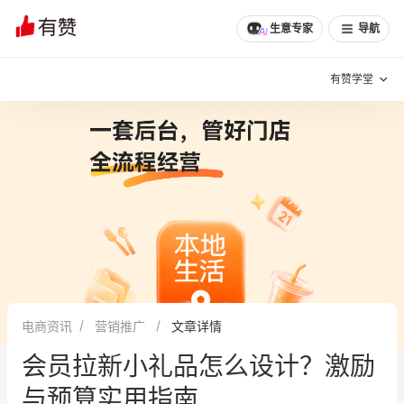
文章
问诊
群聊
学堂
推荐
分享
生意专家
导航
有赞学堂
有赞说增长
私域日历
增长方法
有赞说案例拆解
有赞专家说
有赞成功案例
新零售最佳实践
面对面聊增长
电商资讯
营销推广
文章详情
有赞春季发布会
实干家直播间
会员拉新小礼品怎么设计？激励
新零售大会
新零售茶会
与预算实用指南