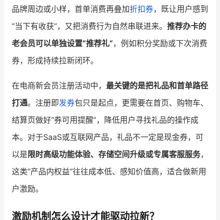
品牌周边或小样，首单消费再叠加
折扣券
，既让用户感到
“当下有收获”，又把消费行为自然串联进来。
推荐办卡的
老会员可以单独设置“推荐礼”
，例如积分奖励或下次消费
券，形成持续拉新闭环。
在电商新会员注册活动中，
最关键的是把礼品和首单路径
打通
。注册即
发券
包只是起点，更需要在首页、购物车、
结算页做好“券可用提醒”，降低用户寻找礼品的操作成
本。对于SaaS或互联网产品，礼品不一定是现金券，可
以是
限时高级功能体验、存储空间升级或专属客服服务
，
这类“产品内权益”往往成本低、感知价值高，适合做新用
户激励。
激励机制怎么设计才能驱动拉新？