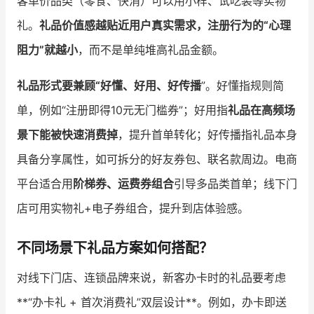
客单价品类（零食、快消）可以用小样、试吃装等实物
礼。
礼品价值感越贴近用户真实需求，注册行为的“心理
阻力”就越小
，而不是单纯堆高礼品金额。
礼品形式要兼顾“好懂、好用、好传播
”。好懂指规则简
单，例如“注册即得10元无门槛券”；好用指
礼品在高频场
景下能被快速消费掉
，提升首单转化；好传播指礼品本身
具备分享属性，如可拆分的好友券包、联名款周边。电商
平台适合用
阶梯券、运费券组合
引导多品类首单；线下门
店可用实物礼+电子券组合，提升到店体验感。
不同场景下礼品方案如何搭配？
对线下门店、连锁品牌来说，新客办卡时的礼品要考虑
**“办卡礼 + 首次消费礼”双层设计**。例如，办卡即送