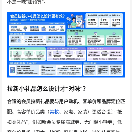
不是一味“加预算”。
增长俱乐部
增长俱乐部
有赞商盟
商家社区
社群交流
合作共进
入驻有赞
认证代理商
认证服务商
设计服务商
拉新小礼品怎么设计才“对味”？
有赞云
数据通服务
合适的会员拉新礼品要与用户动机、客单价和品牌定位匹
配
。高客单价品类（
美妆
、家电、家装）更适合设计“抵
扣类礼品”，例如新会员专属满减券、无门槛小额券；低