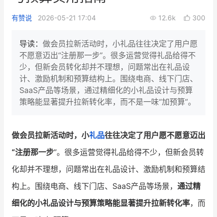
新零售私享会
门店经营增长公开课
有赞说
2026-05-21 17:04
12.6k
300
AllValue
战略合作
导读：
做会员拉新活动时，小礼品往往决定了用户愿
不愿意迈出“注册那一步”。很多运营觉得礼品给得不
增长产品指南
少，但新会员转化却并不理想，问题常出在礼品设
计、激励机制和预算结构上。围绕电商、线下门店、
智库
产品场景库
SaaS产品等场景，通过精细化的小礼品设计与预算
产品更新动态
帮助中心
策略能显著提升拉新转化率，而不是一味“加预算”。
行业洞察
做会员拉新活动时，小
礼品
往往决定了用户愿不愿意迈出
品牌消费观
行业报告
“注册那一步
”。很多运营觉得礼品给得不少，但新会员转
新零售资讯
化却并不理想，问题常出在礼品设计、激励机制和预算结
构上。围绕电商、线下门店、SaaS产品等场景，
通过精
培训课程
细化的小礼品设计与预算策略能显著提升拉新转化率
，而
私域课程
新零售内参