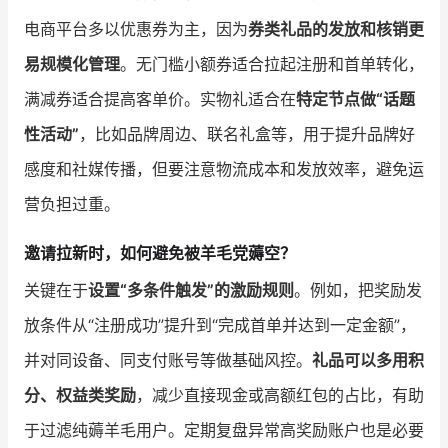
电商平台多以优惠券为主，因为
券类礼品的发放和核销更
易规模化管理
。无门槛小额券适合拉起注册和首单转化，
满减券适合提高客单价。实物礼适合在
特定节点做“话题
性活动”
，比如品牌周边、联名礼盒等，用于提升品牌好
感度和社媒传播，但要注意物流成本和发放效率，避免运
营负担过重。
邀请拉新时，如何避免被羊毛党薅空？
关键在于
设置“多条件触发”的激励规则
。例如，把奖励发
放条件从“注册成功”提升到“完成首单并达到一定金额”，
并对同设备、同支付账号等做基础风控。
礼品可以多用积
分、权益类奖励
，减少直接现金或高额红包的占比，有助
于过滤纯薅羊毛用户。定期复盘异常高奖励账户也是必要